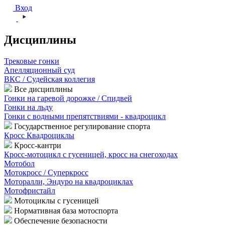
Вход
Дисциплины
Трековые гонки
Апелляционный суд
ВКС / Судейская коллегия
Все дисциплины
Гонки на гаревой дорожке / Спидвей
Гонки на льду
Гонки с водными препятствиями - квадроцикл
Государственное регулирование спорта
Кросс Квадроциклы
Кросс-кантри
Кросс-мотоцикл с гусеницей, кросс на снегоходах
Мотобол
Мотокросс / Суперкросс
Моторалли, Эндуро на квадроциклах
Мотофристайл
Мотоциклы с гусеницей
Нормативная база мотоспорта
Обеспечение безопасности