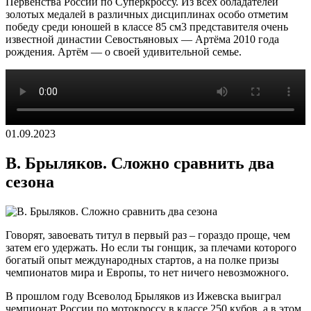
Первенства России по Суперкроссу. Из всех обладателей
золотых медалей в различных дисциплинах особо отметим
победу среди юношей в классе 85 см3 представителя очень
известной династии Севостьяновых — Артёма 2010 года
рождения. Артём — о своей удивительной семье.
01.09.2023
В. Брыляков. Сложно сравнить два
сезона
Говорят, завоевать титул в первый раз – гораздо проще, чем
затем его удержать. Но если ты гонщик, за плечами которого
богатый опыт международных стартов, а на полке призы
чемпионатов мира и Европы, то нет ничего невозможного.
В прошлом году Всеволод Брыляков из Ижевска выиграл
чемпионат России по мотокроссу в классе 250 кубов, а в этом