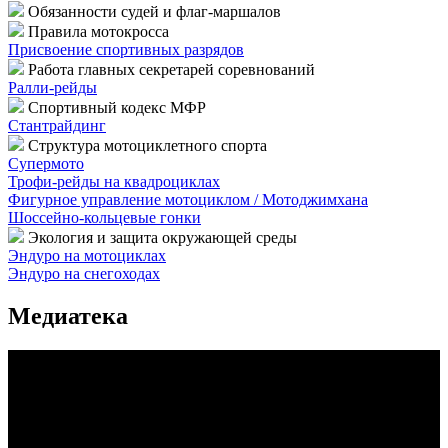
Обязанности судей и флаг-маршалов
Правила мотокросса
Присвоение спортивных разрядов
Работа главных секретарей соревнований
Ралли-рейды
Спортивный кодекс МФР
Стантрайдинг
Структура мотоциклетного спорта
Супермото
Трофи-рейды на квадроциклах
Фигурное управление мотоциклом / Мотоджимхана
Шоссейно-кольцевые гонки
Экология и защита окружающей среды
Эндуро на мотоциклах
Эндуро на снегоходах
Медиатека