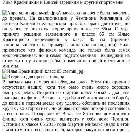
Илья Красницкий и Елисей Орешкин и другие спортсмены.
Атмосфера на арене была накалена
до предела. На квалификации у Чемпиона Финляндии 10
летнего Казимира Хендерсона просто сгорает двигатель, но
он успевает показать второе время в классе 65см .С утра
принято решение заявленного в классе 65 см Илью
Красницкого перезаявить в класс 85 см (причина
рациональности и на примере финна она оправданна). Надо
признаться что финская команда не только была самая
многочисленная, но и самая подготовленная - вышедший из
строя мотор у их лидера был поменян на новый в считанные
минуты.
В заездах мы намеренно обходим класс 50см (по причине
отсутствия наших), хотя там было очень много хороших
быстрых ребят. Интрига со стартов класс 65см3 , два раза
выиграл их финн . Все два заезда Елисей догонял и вел борьбу
до конца в первом заезде ему удалось обогнать на последних
кругах , во втором нет , но общая итоговая история состоялось
в его пользу. Поздравляем! В классе 85 снова доминируют
финны хотя очень хотел выиграть у себя дома Чемпион
Эстонии в классе 65 2015 года Мартин Михельс (надо в этой
связи отметить его родителей, которые закупили всем призы