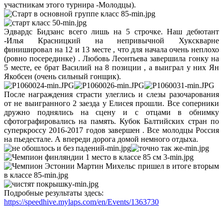
участникам этого турнира -Молодцы).
Эдвардс Бидзанс всего лишь на 5 строчке. Наш дебютант
-Илья Красницкий на непривычной Хукскварне
финишировал на 12 и 13 месте , что для начала очень неплохо
(ровно посерединке) . Любовь Леонтьева завершила гонку на
5 месте, ее брат Василий на 8 позиции , а выиграл у них Ян
Якобсен (очень сильный гонщик).
После награждения страсти улеглись и слезы разочарования
от не выигранного 2 заезда у Елисея прошли. Все соперники
дружно поднялись на сцену и с отцами в обнимку
сфотографировались на память. Кубок Балтийских стран по
суперкроссу 2016-2017 годов завершен . Все молодцы Россия
на пьедестале. А впереди дорога домой немного отдыха.
Подробные результаты здесь:
https://speedhive.mylaps.com/en/Events/1363730