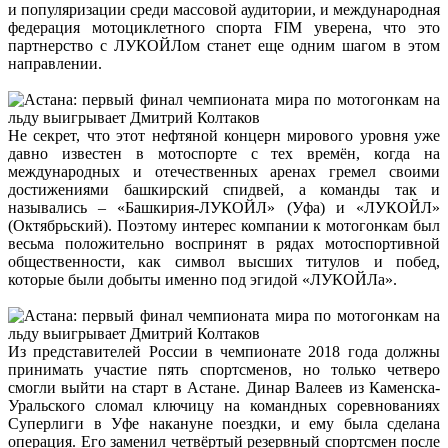
и популяризации среди массовой аудитории, и международная
федерация мотоциклетного спорта FIM уверена, что это
партнерство с ЛУКОЙЛом станет еще одним шагом в этом
направлении.
Не секрет, что этот нефтяной концерн мирового уровня уже
давно известен в мотоспорте с тех времён, когда на
международных и отечественных аренах гремел своими
достижениями башкирский спидвей, а команды так и
назывались – «Башкирия-ЛУКОЙЛ» (Уфа) и «ЛУКОЙЛ»
(Октябрьский). Поэтому интерес компании к мотогонкам был
весьма положительно воспринят в рядах мотоспортивной
общественности, как символ высших титулов и побед,
которые были добыты именно под эгидой «ЛУКОЙЛа».
Из представителей России в чемпионате 2018 года должны
принимать участие пять спортсменов, но только четверо
смогли выйти на старт в Астане. Динар Валеев из Каменска-
Уральского сломал ключицу на командных соревнованиях
Суперлиги в Уфе накануне поездки, и ему была сделана
операция. Его заменил четвёртый резервный спортсмен после