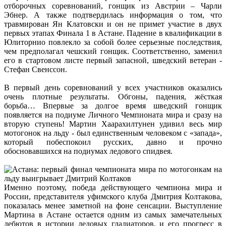
отборочных соревнований, гонщик из Австрии – Чарли
Эбнер. А также подтвердилась информация о том, что
травмирован Ян Клатовски и он не примет участие в двух
первых этапах Финала 1 в Астане. Падение в квалификации в
Юлиторнио повлекло за собой более серьезные последствия,
чем предполагал чешский гонщик. Соответственно, заменил
его в стартовом листе первый запасной, шведский ветеран -
Стефан Свенссон.
В первый день соревнований у всех участников оказались
очень плотные результаты. Обгоны, падения, жёсткая
борьба… Впервые за долгое время шведский гонщик
появляется на подиуме Личного Чемпионата мира и сразу на
вторую ступень! Мартин Хаарахилтунен удивил весь мир
мотогонок на льду - был единственным человеком с «запада»,
который побеспокоил русских, давно и прочно
обосновавшихся на подиумах ледового спидвея.
Именно поэтому, победа действующего чемпиона мира и
России, представителя уфимского клуба Дмитрия Колтакова,
показалась менее заметной на фоне сенсации. Выступление
Мартина в Астане остается одним из самых замечательных
дебютов в истории ледовых гладиаторов, и его прогресс в