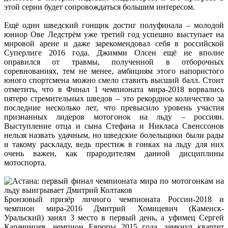
этой серии будет сопровождаться большим интересом.
Ещё один шведский гонщик достиг полуфинала – молодой
юниор Ове Ледстрём уже третий год успешно выступает на
мировой арене и даже зарекомендовал себя в российской
Суперлиге 2016 года. Джимми Олсен ещё не вполне
оправился от травмы, полученной в отборочных
соревнованиях, тем не менее, амбициям этого напористого
юного спортсмена можно смело ставить высший балл. Стоит
отметить, что в Финал 1 чемпионата мира-2018 ворвались
пятеро стремительных шведов – это рекордное количество за
последние несколько лет, что превысило уровень участия
признанных лидеров мотогонок на льду – россиян.
Выступление отца и сына Стефана и Никласа Свенссонов
нельзя назвать удачным, но шведские болельщики были рады
и такому раскладу, ведь престиж в гонках на льду для них
очень важен, как прародителям данной дисциплины
мотоспорта.
Бронзовый призёр личного чемпионата России-2018 и
чемпион мира-2016 Дмитрий Хомицевич (Каменск-
Уральский) занял 3 место в первый день, а уфимец Сергей
Карачинцев, чемпион Европы 2015 года, замкнул квартет