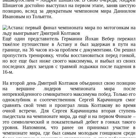
Шишегов достойно выступил на первом этапе, заняв шестую
позицию, вслед за двукратным чемпионом мира Даниилом
Ивановым из Тольятти.
Ещё один представитель Германии Йохан Вебер пережил
тяжёлое путешествие в Астану и был задержан в пути на
границе, на 36 часов из-за проблем с документами. Он решил
пропустить тренировку, чтобы восстановиться перед гонкой,
но все еще был ниже своего максимума, и выбыл из своих
последних двух заездов с травмой лодыжки после падения в
16-м.
На второй день Дмитрий Колтаков объединил свою позицию
на вершине лидеров чемпионата мира после
непревзойденного семикратного максимума побед. Только его
одноклубник и соотечественник Сергей Карачинцев смог
сравнять свой темп и проиграл лишь Колтакову во время
очной встречи. Для Сергея Карачинцева вторая ступень
пьедестала на чемпионате мира, да ещё и на первом Финале –
это символический и показательный дебют в гонках такого
уровня. Напомним, что ранее он принимал участие в
чемпионате мира, где был самым молодым гонщиком среди