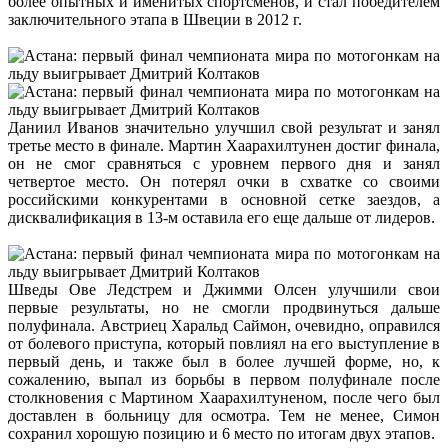
более опытных и именитых спортсменов, и стал победителем
заключительного этапа в Швеции в 2012 г.
Даниил Иванов значительно улучшил свой результат и занял
третье место в финале. Мартин Хаарахилтунен достиг финала,
он не смог сравняться с уровнем первого дня и занял
четвертое место. Он потерял очки в схватке со своими
российскими конкурентами в основной сетке заездов, а
дисквалификация в 13-м оставила его еще дальше от лидеров.
Шведы Ове Ледстрем и Джимми Олсен улучшили свои
первые результаты, но не смогли продвинуться дальше
полуфинала. Австриец Харальд Саймон, очевидно, оправился
от болевого приступа, который повлиял на его выступление в
первый день, и также был в более лучшей форме, но, к
сожалению, выпал из борьбы в первом полуфинале после
столкновения с Мартином Хаарахилтуненом, после чего был
доставлен ​​в больницу для осмотра. Тем не менее, Симон
сохранил хорошую позицию и 6 место по итогам двух этапов.