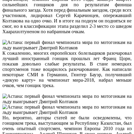
сильнейших гонщиков дня по результатам финиша
финального заезда. Хотя перед финальным заездом, среди всех
участников, лидировал Сергей Карачинцев, опережавший
Колтакова на одно очко. И в итоге на подиум он подняться не
смог, но в классификации этапа разделил 2-3 место со шведом
Хаарахилтуненом по набранным очкам.
К сожалению, многих европейских болельщиков разочаровал
лучший иностранный гонщик прошлых лет Франц Цорн,
показав довольно слабые результаты. В стане немецких
спортсменов тоже воцарилось разочарование. Как написали
некоторые СМИ в Германии, Гюнтер Бауэр, получивший
«дикую карту» на чемпионат мира-2018, набрал меньше
очков, чем гонщик трека.
Но, вероятно, авторы статей не были осведомлены, что
гонщиком трека, выступающим за Республику Казахстан, был
очень опытный спортсмен, чемпион Европы 2010 года из
Башкортостана – Андрей Шишегов. В свою очередь, Андрей