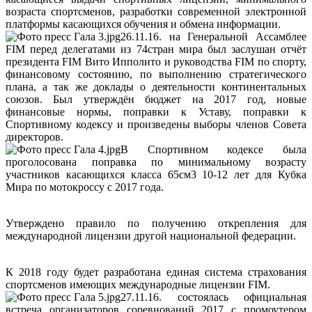
возраста спортсменов, разработки современной электронной
платформы касающихся обучения и обмена информации.
26.11.16. на Генеральной Ассамблее
FIM перед делегатами из 74стран мира был заслушан отчёт
президента FIM Вито Ипполито и руководства FIM по спорту,
финансовому состоянию, по выполнению стратегического
плана, а так же доклады о деятельности континентальных
союзов. Был утверждён бюджет на 2017 год, новые
финансовые нормы, поправки к Уставу, поправки к
Спортивному кодексу и произведены выборы членов Совета
директоров.
В Спортивном кодексе была
проголосована поправка по минимальному возрасту
участников касающихся класса 65см3 10-12 лет для Кубка
Мира по мотокроссу с 2017 года.
Утверждено правило по получению открепления для
международной лицензии другой национальной федерации.
К 2018 году будет разработана единая система страхования
спортсменов имеющих международные лицензии FIM.
27.11.16. состоялась официальная
встреча организаторов соревнований 2017 с промоутером