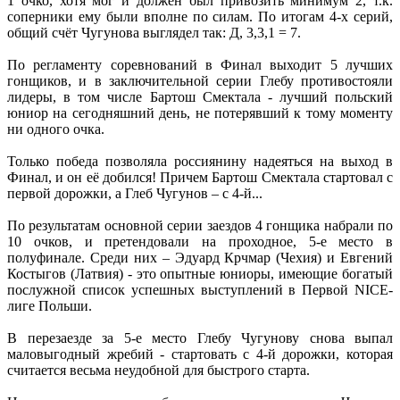
1 очко, хотя мог и должен был привозить минимум 2, т.к.
соперники ему были вполне по силам. По итогам 4-х серий,
общий счёт Чугунова выглядел так: Д, 3,3,1 = 7.
По регламенту соревнований в Финал выходит 5 лучших
гонщиков, и в заключительной серии Глебу противостояли
лидеры, в том числе Бартош Смектала - лучший польский
юниор на сегодняшний день, не потерявший к тому моменту
ни одного очка.
Только победа позволяла россиянину надеяться на выход в
Финал, и он её добился! Причем Бартош Смектала стартовал с
первой дорожки, а Глеб Чугунов – с 4-й...
По результатам основной серии заездов 4 гонщика набрали по
10 очков, и претендовали на проходное, 5-е место в
полуфинале. Среди них – Эдуард Крчмар (Чехия) и Евгений
Костыгов (Латвия) - это опытные юниоры, имеющие богатый
послужной список успешных выступлений в Первой NICE-
лиге Польши.
В перезаезде за 5-е место Глебу Чугунову снова выпал
маловыгодный жребий - стартовать с 4-й дорожки, которая
считается весьма неудобной для быстрого старта.