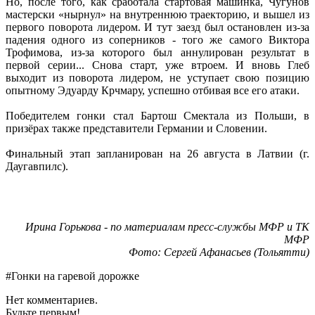
Но, после того, как сработала стартовая машинка, Чугунов
мастерски «нырнул» на внутреннюю траекторию, и вышел из
первого поворота лидером. И тут заезд был остановлен из-за
падения одного из соперников - того же самого Виктора
Трофимова, из-за которого был аннулирован результат в
первой серии... Снова старт, уже втроем. И вновь Глеб
выходит из поворота лидером, не уступает свою позицию
опытному Эдуарду Крчмару, успешно отбивая все его атаки.
Победителем гонки стал Бартош Смектала из Польши, в
призёрах также представители Германии и Словении.
Финальный этап запланирован на 26 августа в Латвии (г.
Даугавпилс).
Ирина Горькова - по материалам пресс-службы МФР и ТК
МФР
Фото: Сергей Афанасьев (Тольятти)
#Гонки на гаревой дорожке
Нет комментариев.
Будьте первым!