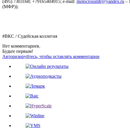
(495) 7303168; +79165404915; e-mail:
motocrossmfr@yandex.ru
– 
(МФР));
#ВКС / Судейская коллегия
Нет комментариев.
Будьте первым!
Авторизируйтесь, чтобы оставлять комментарии