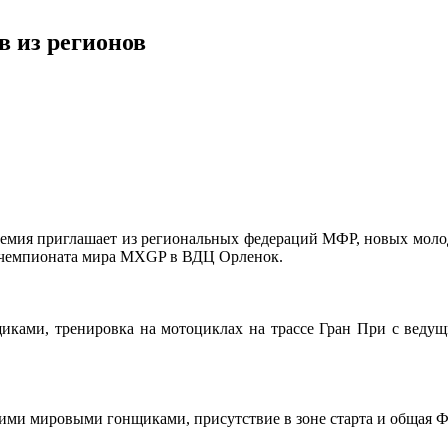
 из регионов
ия приглашает из региональных федераций МФР, новых молоды
ах чемпионата мира МХGP в ВДЦ Орленок.
нщиками, тренировка на мотоциклах на трассе Гран При с в
щими мировыми гонщиками, присутствие в зоне старта и общая Ф