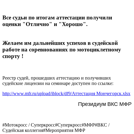
Все судьи по итогам аттестации получили
оценки "Отлично" и "Хорошо".
Желаем им дальнейших успехов в судейской
работе на соревнованиях по мотоциклетному
спорту !
Реестр судей, прошедших аттестацию и получивших
судейские лицензии на семинаре доступен по ссылке:
http://www.mfr.ru/upload/iblock/df9/Аттестация Мончегорск.xlsx
Президиум ВКС МФР
#Мотокросс / Суперкросс
#Суперкросс
#МФР
#ВКС /
Судейская коллегия
#Мероприятия МФР