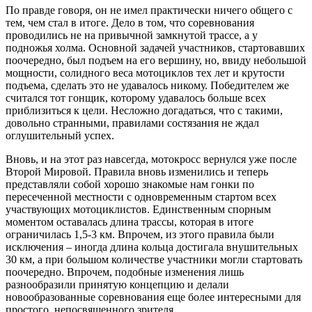
По правде говоря, он не имел практически ничего общего с
тем, чем стал в итоге. Дело в том, что соревнования
проводились не на привычной замкнутой трассе, а у
подножья холма. Основной задачей участников, стартовавших
поочередно, был подъем на его вершину, но, ввиду небольшой
мощности, солидного веса мотоциклов тех лет и крутости
подъема, сделать это не удавалось никому. Победителем же
считался тот гонщик, которому удавалось больше всех
приблизиться к цели. Несложно догадаться, что с такими,
довольно странными, правилами состязания не ждал
оглушительный успех.
Вновь, и на этот раз навсегда, мотокросс вернулся уже после
Второй Мировой. Правила вновь изменились и теперь
представляли собой хорошо знакомые нам гонки по
пересеченной местности с одновременным стартом всех
участвующих мотоциклистов. Единственным спорным
моментом оставалась длина трассы, которая в итоге
ограничилась 1,5-3 км. Впрочем, из этого правила были
исключения – иногда длина кольца достигала внушительных
30 км, а при большом количестве участники могли стартовать
поочередно. Впрочем, подобные изменения лишь
разнообразили принятую концепцию и делали
новообразованные соревнования еще более интересными для
простого, непосвященного зрителя.