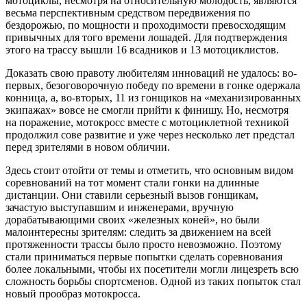
мотоциклы, несмотря на относительную молодость, являются
весьма перспективным средством передвижения по
бездорожью, по мощности и проходимости превосходящим
привычных для того времени лошадей. Для подтверждения
этого на трассу вышли 16 всадников и 13 мотоциклистов.
Доказать свою правоту любителям инноваций не удалось: во-
первых, безоговорочную победу по времени в гонке одержала
конница, а, во-вторых, 11 из гонщиков на «механизированных
экипажах» вовсе не смогли прийти к финишу. Но, несмотря
на поражение, мотокросс вместе с мотоциклетной техникой
продолжил сове развитие и уже через несколько лет предстал
перед зрителями в новом обличии.
Здесь стоит отойти от темы и отметить, что основным видом
соревнований на тот момент стали гонки на длинные
дистанции. Они ставили серьезный вызов гонщикам,
зачастую выступавшим и инженерами, вручную
дорабатывающими своих «железных коней», но были
малоинтересны зрителям: следить за движением на всей
протяженности трассы было просто невозможно. Поэтому
стали приниматься первые попытки сделать соревнования
более локальными, чтобы их посетители могли лицезреть всю
сложность борьбы спортсменов. Одной из таких попыток стал
новый прообраз мотокросса.