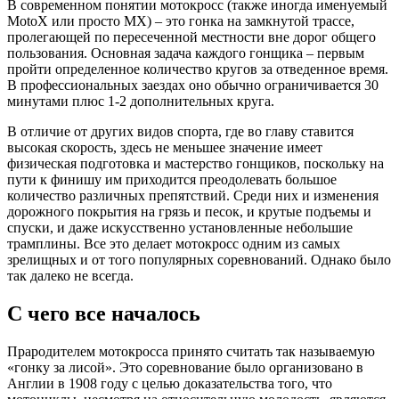
В современном понятии мотокросс (также иногда именуемый
MotoX или просто MX) – это гонка на замкнутой трассе,
пролегающей по пересеченной местности вне дорог общего
пользования. Основная задача каждого гонщика – первым
пройти определенное количество кругов за отведенное время.
В профессиональных заездах оно обычно ограничивается 30
минутами плюс 1-2 дополнительных круга.
В отличие от других видов спорта, где во главу ставится
высокая скорость, здесь не меньшее значение имеет
физическая подготовка и мастерство гонщиков, поскольку на
пути к финишу им приходится преодолевать большое
количество различных препятствий. Среди них и изменения
дорожного покрытия на грязь и песок, и крутые подъемы и
спуски, и даже искусственно установленные небольшие
трамплины. Все это делает мотокросс одним из самых
зрелищных и от того популярных соревнований. Однако было
так далеко не всегда.
С чего все началось
Прародителем мотокросса принято считать так называемую
«гонку за лисой». Это соревнование было организовано в
Англии в 1908 году с целью доказательства того, что