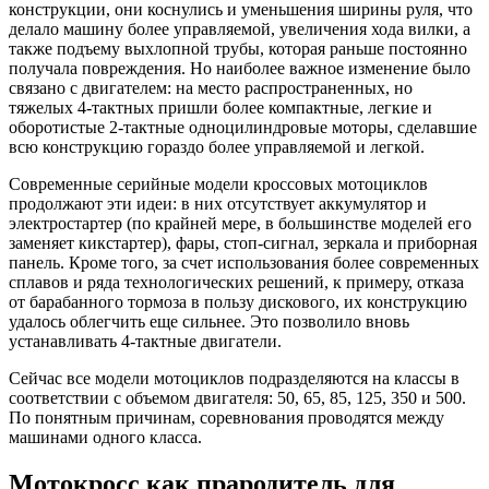
конструкции, они коснулись и уменьшения ширины руля, что
делало машину более управляемой, увеличения хода вилки, а
также подъему выхлопной трубы, которая раньше постоянно
получала повреждения. Но наиболее важное изменение было
связано с двигателем: на место распространенных, но
тяжелых 4-тактных пришли более компактные, легкие и
оборотистые 2-тактные одноцилиндровые моторы, сделавшие
всю конструкцию гораздо более управляемой и легкой.
Современные серийные модели кроссовых мотоциклов
продолжают эти идеи: в них отсутствует аккумулятор и
электростартер (по крайней мере, в большинстве моделей его
заменяет кикстартер), фары, стоп-сигнал, зеркала и приборная
панель. Кроме того, за счет использования более современных
сплавов и ряда технологических решений, к примеру, отказа
от барабанного тормоза в пользу дискового, их конструкцию
удалось облегчить еще сильнее. Это позволило вновь
устанавливать 4-тактные двигатели.
Сейчас все модели мотоциклов подразделяются на классы в
соответствии с объемом двигателя: 50, 65, 85, 125, 350 и 500.
По понятным причинам, соревнования проводятся между
машинами одного класса.
Мотокросс как прародитель для