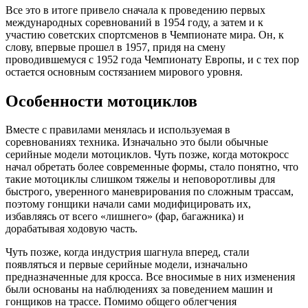
Все это в итоге привело сначала к проведению первых
международных соревнований в 1954 году, а затем и к
участию советских спортсменов в Чемпионате мира. Он, к
слову, впервые прошел в 1957, придя на смену
проводившемуся с 1952 года Чемпионату Европы, и с тех пор
остается основным состязанием мирового уровня.
Особенности мотоциклов
Вместе с правилами менялась и используемая в
соревнованиях техника. Изначально это были обычные
серийные модели мотоциклов. Чуть позже, когда мотокросс
начал обретать более современные формы, стало понятно, что
такие мотоциклы слишком тяжелы и неповоротливы для
быстрого, уверенного маневрирования по сложным трассам,
поэтому гонщики начали сами модифицировать их,
избавляясь от всего «лишнего» (фар, багажника) и
дорабатывая ходовую часть.
Чуть позже, когда индустрия шагнула вперед, стали
появляться и первые серийные модели, изначально
предназначенные для кросса. Все вносимые в них изменения
были основаны на наблюдениях за поведением машин и
гонщиков на трассе. Помимо общего облегчения