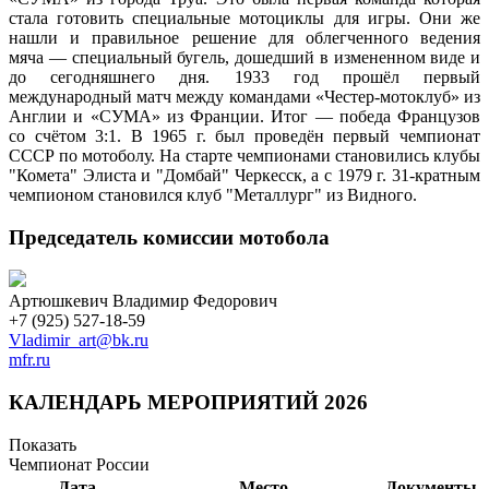
стала готовить специальные мотоциклы для игры. Они же
нашли и правильное решение для облегченного ведения
мяча — специальный бугель, дошедший в измененном виде и
до сегодняшнего дня. 1933 год прошёл первый
международный матч между командами «Честер-мотоклуб» из
Англии и «СУМА» из Франции. Итог — победа Французов
со счётом 3:1. В 1965 г. был проведён первый чемпионат
СССР по мотоболу. На старте чемпионами становились клубы
"Комета" Элиста и "Домбай" Черкесск, а с 1979 г. 31-кратным
чемпионом становился клуб "Металлург" из Видного.
Председатель комиссии мотобола
Артюшкевич Владимир Федорович
+7 (925) 527-18-59
Vladimir_art@bk.ru
mfr.ru
КАЛЕНДАРЬ МЕРОПРИЯТИЙ 2026
Показать
Чемпионат России
Дата
Место
Документы