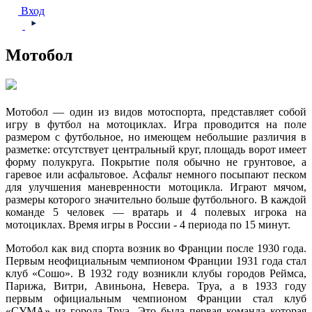
Вход
Мотобол
Мотобол — один из видов мотоспорта, представляет собой
игру в футбол на мотоциклах. Игра проводится на поле
размером с футбольное, но имеющем небольшие различия в
разметке: отсутствует центральный круг, площадь ворот имеет
форму полукруга. Покрытие поля обычно не грунтовое, а
гаревое или асфальтовое. Асфальт немного посыпают песком
для улучшения маневренности мотоцикла. Играют мячом,
размеры которого значительно больше футбольного. В каждой
команде 5 человек — вратарь и 4 полевых игрока на
мотоциклах. Время игры в России - 4 периода по 15 минут.
Мотобол как вид спорта возник во Франции после 1930 года.
Первым неофициальным чемпионом Франции 1931 года стал
клуб «Сошо». В 1932 году возникли клубы городов Реймса,
Парижа, Витри, Авиньона, Невера. Труа, а в 1933 году
первым официальным чемпионом Франции стал клуб
«СУМА» из города Труа. Это была первая команда которая