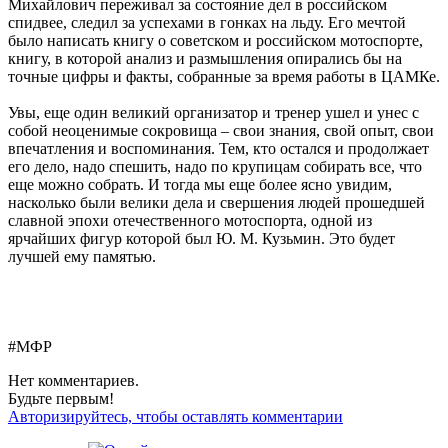
Михайлович переживал за состояние дел в российском
спидвее, следил за успехами в гонках на льду. Его мечтой
было написать книгу о советском и российском мотоспорте,
книгу, в которой анализ и размышления опирались бы на
точные цифры и факты, собранные за время работы в ЦАМКе.
Увы, еще один великий организатор и тренер ушел и унес с
собой неоценимые сокровища – свои знания, свой опыт, свои
впечатления и воспоминания. Тем, кто остался и продолжает
его дело, надо спешить, надо по крупицам собирать все, что
еще можно собрать. И тогда мы еще более ясно увидим,
насколько были велики дела и свершения людей прошедшей
славной эпохи отечественного мотоспорта, одной из
ярчайших фигур которой был Ю. М. Кузьмин. Это будет
лучшей ему памятью.
#МФР
Нет комментариев.
Будьте первым!
Авторизируйтесь, чтобы оставлять комментарии