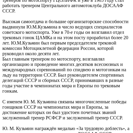
тренеров по мотоспорту ГЦОЛИФК и уже в 1965 году стал
работать тренером Центрального автомотоклуба ДОСААФ
СССР.
Высокая самоотдача и большие организаторские способности
выдвинули Ю.М.Кузьмина в число ведущих специалистов
советского мотоспорта. Уже в 70-е годы он возглавил отдел
трековых гонок ЦАМКа и на этом посту проработал более 20
лет. Ю.М.Кузьмин был первым председателем трековой
комиссии Мотоциклетной федерации России, которой
руководил около десяти лет.
Был главным тренером по мотоспорту, возглавлял
организацию и проведение многих десятков всесоюзных и
международных соревнований по спидвею и мотогонкам на
льду на территории СССР. Был руководителем спортивных
делегаций СССР и сборных СССР, принимавших в разные
годы участие в чемпионатах мира и Европы по трековым
гонкам.
С именем Ю. М. Кузьмина связаны многочисленные победы
гонщиков СССР на чемпионатах мира и Европы, за
достижение которых он был удостоен почетных званий
заслуженный тренер РСФСР и заслуженный тренер СССР.
Ю. М. Кузьмин награждён медалью «За трудовую доблесть», а