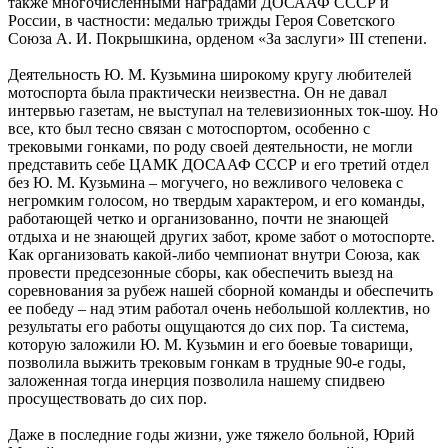
также многочисленными наградами ДОСААФ СССР и
России, в частности: медалью трижды Героя Советского
Союза А. И. Покрышкина, орденом «За заслуги» III степени.
Деятельность Ю. М. Кузьмина широкому кругу любителей
мотоспорта была практически неизвестна. Он не давал
интервью газетам, не выступал на телевизионных ток-шоу. Но
все, кто был тесно связан с мотоспортом, особенно с
трековыми гонками, по роду своей деятельности, не могли
представить себе ЦАМК ДОСААФ СССР и его третий отдел
без Ю. М. Кузьмина – могучего, но вежливого человека с
негромким голосом, но твердым характером, и его команды,
работающей четко и организованно, почти не знающей
отдыха и не знающей других забот, кроме забот о мотоспорте.
Как организовать какой-либо чемпионат внутри Союза, как
провести предсезонные сборы, как обеспечить выезд на
соревнования за рубеж нашей сборной команды и обеспечить
ее победу – над этим работал очень небольшой коллектив, но
результаты его работы ощущаются до сих пор. Та система,
которую заложили Ю. М. Кузьмин и его боевые товарищи,
позволила выжить трековым гонкам в трудные 90-е годы,
заложенная тогда инерция позволила нашему спидвею
просуществовать до сих пор.
Даже в последние годы жизни, уже тяжело больной, Юрий