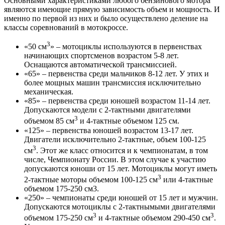
Основными характеристиками любого бензинового мотора
являются имеющие прямую зависимость объем и мощность. И
именно по первой из них и было осуществлено деление на
классы соревнований в мотокроссе.
3
«50 см
» – мотоциклы используются в первенствах
начинающих спортсменов возрастом 5-8 лет.
Оснащаются автоматической трансмиссией.
«65» – первенства среди мальчиков 8-12 лет. У этих и
более мощных машин трансмиссия исключительно
механическая.
«85» – первенства среди юношей возрастом 11-14 лет.
Допускаются модели с 2-тактными двигателями
3
объемом 85 см
и 4-тактные объемом 125 см.
«125» – первенства юношей возрастом 13-17 лет.
Двигатели исключительно 2-тактные, объем 100-125
3
см
. Этот же класс относится и к чемпионатам, в том
числе, Чемпионату России. В этом случае к участию
допускаются юноши от 15 лет. Мотоциклы могут иметь
3
2-тактные моторы объемом 100-125 см
или 4-тактные
объемом 175-250 см3.
«250» – чемпионаты среди юношей от 15 лет и мужчин.
Допускаются мотоциклы с 2-тактнымыми двигателями
3
3
объемом 175-250 см
и 4-тактные объемом 290-450 см
.