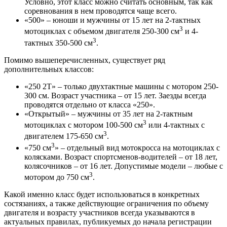
Условно, этот класс можно считать основным, так как
соревнования в нем проводятся чаще всего.
«500» – юноши и мужчины от 15 лет на 2-тактных
3
мотоциклах с объемом двигателя 250-300 см
и 4-
3
тактных 350-500 см
.
Помимо вышеперечисленных, существует ряд
дополнительных классов:
«250 2Т» – только двухтактные машины с мотором 250-
300 см. Возраст участника – от 15 лет. Заезды всегда
проводятся отдельно от класса «250».
«Открытый» – мужчины от 35 лет на 2-тактным
3
мотоциклах с мотором 100-500 см
или 4-тактных с
3
двигателем 175-650 см
.
3
«750 см
» – отдельный вид мотокросса на мотоциклах с
колясками. Возраст спортсменов-водителей – от 18 лет,
колясочников – от 16 лет. Допустимые модели – любые с
3
мотором до 750 см
.
Какой именно класс будет использоваться в конкретных
состязаниях, а также действующие ограничения по объему
двигателя и возрасту участников всегда указываются в
актуальных правилах, публикуемых до начала регистрации