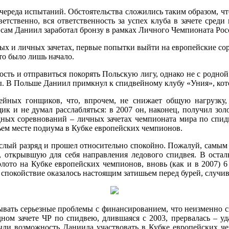
ая череда испытаний. Обстоятельства сложились таким образом, 
ветственно, вся ответственность за успех клуба в зачете сред
а сам Даниил заработал бронзу в рамках Личного Чемпионата Ро
ных и личных зачетах, первые попытки выйти на европейские сор
то было лишь начало.
нность и отправиться покорять Польскую лигу, однако не с родн
ы. В Польше Даниил примкнул к спидвейному клубу «Уния», кото
ейных гонщиков, что, впрочем, не снижает общую нагрузку, 
щик и не думал расслабляться: в 2007 он, наконец, получил зо
ных соревнований – личных зачетах чемпионата мира по спидв
тьем месте подиума в Кубке европейских чемпионов.
рослый разряд и прошел относительно спокойно. Пожалуй, самы
, открывшую для себя направления ледового спидвея. В осталь
золото на Кубке европейских чемпионов, вновь (как и в 2007) 
спокойствие оказалось настоящим затишьем перед бурей, случи
ать серьезные проблемы с финансированием, что неизменно сказа
ном зачете ЧР по спидвею, длившаяся с 2003, прервалась – уда
рыли возможность Даниила участвовать в Кубке европейских че