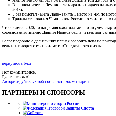
Аналогичную награду он привез домой в том же году и с 
В личном зачете в Чемпионате мира по спидвею на льду он
2018).
5 раз помогал «Мега-Ладе» занять 1 место на ЧМ по мотого
Трижды становился Чемпионом России по мотогонкам на ль
Что касается 2020, то пандемия охватила мир позже, чем стар
соревнования именно Даниил Иванов был в четвертый раз наз
Более подробно о дальнейших планах говорить пока не приходит
ведь как говорит сам спортсмен: «Спидвей – это жизнь».
вернуться в блог
Нет комментариев.
Будьте первым!
Авторизируйтесь, чтобы оставлять комментарии
ПАРТНЕРЫ И СПОНСОРЫ