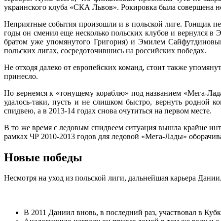
украинского клуба «СКА Львов». Рокировка была совершена не
Неприятные события произошли и в польской лиге. Гонщик пер
годы он сменил еще несколько польских клубов и вернулся в
братом уже упомянутого Григория) и Эмилем Сайфутдиновым
польских лигах, сосредоточившись на российских победах.
Не отходя далеко от европейских команд, стоит также упомян
принесло.
Но вернемся к «тонущему кораблю» под названием «Мега-Лада
удалось-таки, пусть и не слишком быстро, вернуть родной 
спидвею, а в 2013-14 годах снова очутиться на первом месте.
В то же время с ледовым спидвеем ситуация вышла крайне инте
рамках ЧР 2010-2013 годов для ледовой «Мега-Лады» оборачив
Новые победы
Несмотря на уход из польской лиги, дальнейшая карьера Дани
В 2011 Даниил вновь, в последний раз, участвовал в Куб