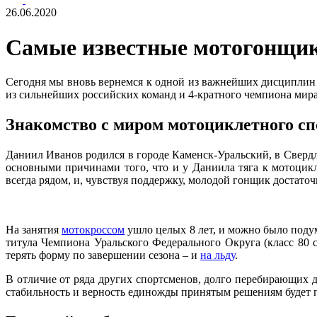
26.06.2020
Самые известные мотогонщик
Сегодня мы вновь вернемся к одной из важнейших дисциплин д
из сильнейших российских команд и 4-кратного чемпиона мира 
Знакомство с миром мотоциклетного сп
Даниил Иванов родился в городе Каменск-Уральский, в Свердл
основными причинами того, что и у Даниила тяга к мотоцикл
всегда рядом, и, чувствуя поддержку, молодой гонщик достато
На занятия
мотокроссом
ушло целых 8 лет, и можно было подум
титула Чемпиона Уральского Федерального Округа (класс 80 с
терять форму по завершении сезона – и
на льду
.
В отличие от ряда других спортсменов, долго перебирающих 
стабильность и верность единожды принятым решениям будет пр