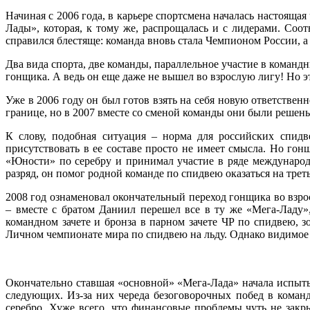
Начиная с 2006 года, в карьере спортсмена началась настоящ
Лады», которая, к тому же, распрощалась и с лидерами. Соот
справился блестяще: команда вновь стала Чемпионом России, 
Два вида спорта, две команды, параллельное участие в команд
гонщика. А ведь он еще даже не вышел во взрослую лигу! Но э
Уже в 2006 году он был готов взять на себя новую ответстве
границе, но в 2007 вместе со сменой команды они были решен
К слову, подобная ситуация – норма для российских спидв
присутствовать в ее составе просто не имеет смысла. Но гон
«Юности» по серебру и принимал участие в ряде международ
разряд, он помог родной команде по спидвею оказаться на тре
2008 год ознаменовал окончательный переход гонщика во вз
– вместе с братом Даниил перешел все в ту же «Мега-Ладу»
командном зачете и бронза в парном зачете ЧР по спидвею, 
Личном чемпионате мира по спидвею на льду. Однако видимое 
Окончательно ставшая «основной» «Мега-Лада» начала испытыв
следующих. Из-за них череда безоговорочных побед в команд
серебро. Хуже всего, что финансовые проблемы чуть не зак