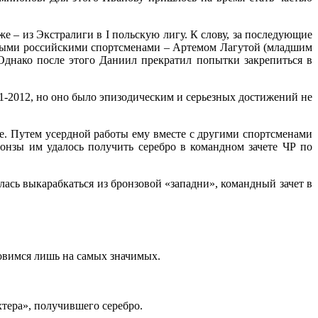
 – из Экстралиги в I польскую лигу. К слову, за последующие
льными российскими спортсменами – Артемом Лагутой (младшим
днако после этого Даниил прекратил попытки закрепиться в
1-2012, но оно было эпизодическим и серьезных достижений не
е. Путем усердной работы ему вместе с другими спортсменами
онзы им удалось получить серебро в командном зачете ЧР по
лась выкарабкаться из бронзовой «западни», командный зачет в
новимся лишь на самых значимых.
хтера», получившего серебро.