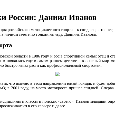
и России: Даниил Иванов
ля российского мотоциклетного спорта – к спидвею, а точнее, к
в личном зачёте по гонкам на льду, Даниила Иванова.
орта
овской области в 1986 году и рос в спортивной семье: отец и с
ам появилась еще в самом раннем детстве – в опасный мир мот
чно быстро начал расти как профессиональный спортсмен.
ать, что именно в этом направлении юный гонщик и будет добив
м3) в 2001 году, на место мотокросса пришел спидвей. Сперва 
дисциплины и классы в поисках «своего», Иванов-младший опред
ослеживаться в его карьере и далее.