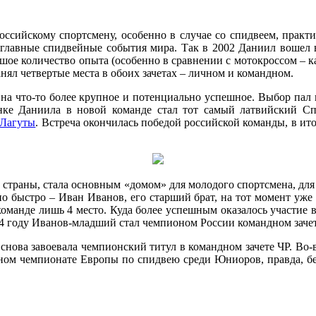
сийскому спортсмену, особенно в случае со спидвеем, практи
а главные спидвейные события мира. Так в 2002 Даниил вошел 
шое количество опыта (особенно в сравнении с мотокроссом – 
нял четвертые места в обоих зачетах – личном и командном.
 на что-то более крупное и потенциально успешное. Выбор пал
нке Даниила в новой команде стал тот самый латвийский Сп
 Лагуты
. Встреча окончилась победой российской команды, в и
 страны, стала основным «домом» для молодого спортсмена, для
но быстро – Иван Иванов, его старший брат, на тот момент уже
 команде лишь 4 место. Куда более успешным оказалось участие 
004 году Иванов-младший стал чемпионом России командном заче
снова завоевала чемпионский титул в командном зачете ЧР. Во-в
ном чемпионате Европы по спидвею среди Юниоров, правда, бе