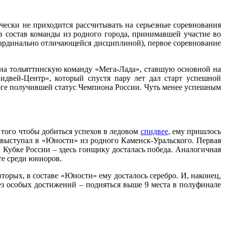
чески не приходится рассчитывать на серьезные соревнования
в состав команды из родного города, принимавшей участие во
кардинально отличающейся дисциплиной), первое соревнование
 на тольяттинскую команду «Мега-Лада», ставшую основной на
идвей-Центр», который спустя пару лет дал старт успешной
тоге получившей статус Чемпиона России. Чуть менее успешным
 того чтобы добиться успехов в ледовом
спидвее
, ему пришлось
 выступал в «Юности» из родного Каменск-Уральского. Первая
в Кубке России – здесь гонщику досталась победа. Аналогичная
те среди юниоров.
торых, в составе «Юности» ему досталось серебро. И, наконец,
з особых достижений – подняться выше 9 места в полуфинале