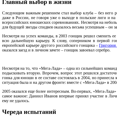
Главный выбор в жизни
Следующим важным решением стал выбор клуба – без него рос
даже в России, не говоря уже о выходе в польские лиги и н
всероссийских юношеских соревнованиях. Несмотря на неболь
для будущей звезды спидвея оказалось весьма успешным – он за
Несмотря на успех команды, в 2003 гонщик решил сменить ее
всю дальнейшую карьеру. К слову, соперником в первой го
европейской карьере другого российского гонщика –
Григория
оказался заезд и в личном зачете – гонщик завоевал серебро.
Несмотря на то, что «Мега-Лада» – одна из сильнейших команд
подыскивать вторую. Впрочем, вопрос этот решился достаточ
гонка для юноши в ее составе состоялась в 2004, но принесла
ситуация была и на другом фронте: вместе с «Мега-Лада» в 2
2005 оказался еще более интересным. Во-первых, «Мега-Лада» 
самое важное: Даниил Иванов впервые принял участие в Лич
ему не удалось.
Череда испытаний