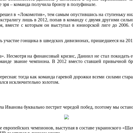
 зря – команда получила бронзу в полуфинале.
ешел в «Локомотив», тем самым опустившись на ступеньку ниже
 Экстралигу лишь в 2012, попав в команду с двумя другими си
, вместе с которым он выступал в юниорской лиге до 2006. О
уть участие гонщика в шведских дивизионах, пришедшееся на 201
». Несмотря на финансовый кризис, Даниил не стал покидать е
команде звание чемпиона. В 2012 вместо ставшей привычной бр
ресная: тогда как команда гаревой дорожки всеми силами стара
ался исключительно золотом.
ила Иванова буквально пестрит чередой побед, поэтому мы оста
ке европейских чемпионов, выступая в составе украинского «Ша