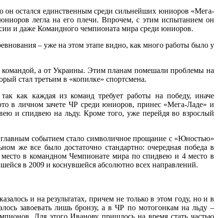
что он остался единственным среди сильнейших юниоров «Мега-
и юниоров легла на его плечи. Впрочем, с этим испытанием он
ссии и даже Командного чемпионата мира среди юниоров.
евнования – уже на этом этапе видно, как много работы было у
ой командой, а от Украины. Этим планам помешали проблемы на
рый стал третьим в «копилке» спортсмена.
так как каждая из команд требует работы на победу, иначе
лото в личном зачете ЧР среди юниоров, принес «Мега-Ладе» и
ею и спидвею на льду. Кроме того, уже перейдя во взрослый
м главным событием стало символичное прощание с «Юностью»
ном же все было достаточно стандартно: очередная победа в
6 место в командном Чемпионате мира по спидвею и 4 место в
вшейся в 2009 и коснувшейся абсолютно всех направлений.
лось и на результатах, причем не только в этом году, но и в
лось завоевать лишь бронзу, а в ЧР по мотогонкам на льду –
мпионов. Для этого Иванову пришлось на время стать частью