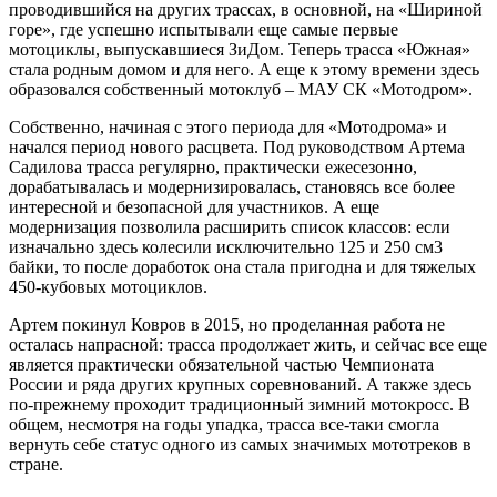
проводившийся на других трассах, в основной, на «Шириной
горе», где успешно испытывали еще самые первые
мотоциклы, выпускавшиеся ЗиДом. Теперь трасса «Южная»
стала родным домом и для него. А еще к этому времени здесь
образовался собственный мотоклуб – МАУ СК «Мотодром».
Собственно, начиная с этого периода для «Мотодрома» и
начался период нового расцвета. Под руководством Артема
Садилова трасса регулярно, практически ежесезонно,
дорабатывалась и модернизировалась, становясь все более
интересной и безопасной для участников. А еще
модернизация позволила расширить список классов: если
изначально здесь колесили исключительно 125 и 250 см3
байки, то после доработок она стала пригодна и для тяжелых
450-кубовых мотоциклов.
Артем покинул Ковров в 2015, но проделанная работа не
осталась напрасной: трасса продолжает жить, и сейчас все еще
является практически обязательной частью Чемпионата
России и ряда других крупных соревнований. А также здесь
по-прежнему проходит традиционный зимний мотокросс. В
общем, несмотря на годы упадка, трасса все-таки смогла
вернуть себе статус одного из самых значимых мототреков в
стране.