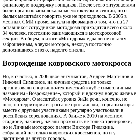
финансовую поддержку гонщиков. После этого энтузиастами
были организованы локальные мотоклубы и секции, но о
былых масштабах говорить уже не приходилось. В 2005 в
местных СМИ промелькнула информация о том, что на 27
оставшихся сотрудников мотодрома приходится всего около
34 человек, постоянно занимающихся в мотокроссовой
секции. В общем, в итоге «Мотодром» едва ли не остался
заброшенным, а звуки моторов, некогда постоянно
доносившиеся с него, надолго стихли.
Возрождение ковровского мотокросса
Но, к счастью, в 2006 двое энтузиастов, Андрей Мартынов и
Николай Симионов, на личные средства не только
организовали спортивно-технический клуб с символичным
названием «Возрождение», который и вдохнул новую жизнь в
«Мотодром». О масштабах уровня ЗиДа речи, конечно, не
шло, но территория и трасса не простаивали, а организаторы
вместе с другими участниками регулярно участвовали в
российских соревнованиях. А ближе к 2010 на местном
стадионе, наконец, начали проходить не только тренировки,
но и Личный мотокросс памяти Виктора Пчелкина,
собравший не только ковровских кроссменов, но и у
частников из других городов.