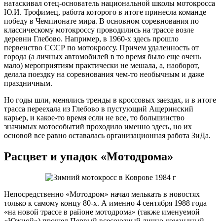
натаскивал отец-основатель национальной школы мотокросса
Ю.И. Трофимец, работа которого в итоге принесла команде
победу в Чемпионате мира. В основном соревнования по
классическому мотокроссу проводились на трассе возле
деревни Глебово. Например, в 1960-х здесь прошло
первенство СССР по мотокроссу. Причем удаленность от
города (а личных автомобилей в то время было еще очень
мало) мероприятиям практически не мешала, а, наоборот,
делала поездку на соревнования чем-то необычным и даже
праздничным.
Но годы шли, менялись тренды в кроссовых заездах, и в итоге
трасса переехала из Глебово в пустующий Ащеринский
карьер, и какое-то время если не все, то большинство
значимых мотособытий проходило именно здесь, но их
основой все равно оставалась организационная работа ЗиДа.
Расцвет и упадок «Мотодрома»
Непосредственно «Мотодром» начал мелькать в новостях
только к самому концу 80-х. А именно 4 сентября 1988 года
«на новой трассе в районе мотодрома» (также именуемой
«Южной») прошел Первый всесоюзный лично-командный