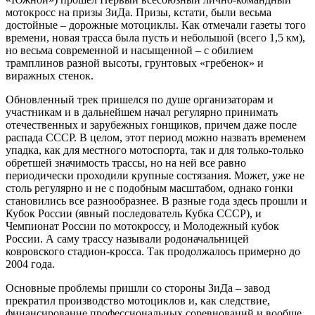
мотокросс на призы ЗиДа. Призы, кстати, были весьма
достойные – дорожные мотоциклы. Как отмечали газеты того
времени, новая трасса была пусть и небольшой (всего 1,5 км),
но весьма современной и насыщенной – с обилием
трамплинов разной высоты, грунтовых «гребенок» и
виражных стенок.
Обновленный трек пришелся по душе организаторам и
участникам и в дальнейшем начал регулярно принимать
отечественных и зарубежных гонщиков, причем даже после
распада СССР. В целом, этот период можно назвать временем
упадка, как для местного мотоспорта, так и для только-только
обретшей значимость трассы, но на ней все равно
периодически проходили крупные состязания. Может, уже не
столь регулярно и не с подобным масштабом, однако гонки
становились все разнообразнее. В разные года здесь прошли и
Кубок России (явный последователь Кубка СССР), и
Чемпионат России по мотокроссу, и Молодежный кубок
России. А саму трассу называли родоначальницей
ковровского стадион-кросса. Так продолжалось примерно до
2004 года.
Основные проблемы пришли со стороны ЗиДа – завод
прекратил производство мотоциклов и, как следствие,
финансирование профессиональных соревнований и вообще