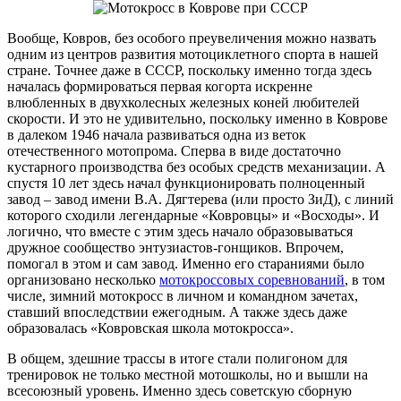
Вообще, Ковров, без особого преувеличения можно назвать
одним из центров развития мотоциклетного спорта в нашей
стране. Точнее даже в СССР, поскольку именно тогда здесь
началась формироваться первая когорта искренне
влюбленных в двухколесных железных коней любителей
скорости. И это не удивительно, поскольку именно в Коврове
в далеком 1946 начала развиваться одна из веток
отечественного мотопрома. Сперва в виде достаточно
кустарного производства без особых средств механизации. А
спустя 10 лет здесь начал функционировать полноценный
завод – завод имени В.А. Дягтерева (или просто ЗиД), с линий
которого сходили легендарные «Ковровцы» и «Восходы». И
логично, что вместе с этим здесь начало образовываться
дружное сообщество энтузиастов-гонщиков. Впрочем,
помогал в этом и сам завод. Именно его стараниями было
организовано несколько
мотокроссовых соревнований
, в том
числе, зимний мотокросс в личном и командном зачетах,
ставший впоследствии ежегодным. А также здесь даже
образовалась «Ковровская школа мотокросса».
В общем, здешние трассы в итоге стали полигоном для
тренировок не только местной мотошколы, но и вышли на
всесоюзный уровень. Именно здесь советскую сборную