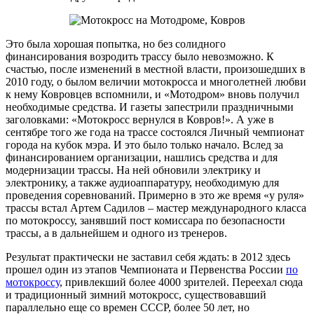
Это была хорошая попытка, но без солидного
финансирования возродить трассу было невозможно. К
счастью, после изменений в местной власти, произошедших в
2010 году, о былом величии мотокросса и многолетней любви
к нему Ковровцев вспомнили, и «Мотодром» вновь получил
необходимые средства. И газеты запестрили праздничными
заголовками: «Мотокросс вернулся в Ковров!». А уже в
сентябре того же года на трассе состоялся Личный чемпионат
города на кубок мэра. И это было только начало. Вслед за
финансированием организации, нашлись средства и для
модернизации трассы. На ней обновили электрику и
электронику, а также аудиоаппаратуру, необходимую для
проведения соревнований. Примерно в это же время «у руля»
трассы встал Артем Садилов – мастер международного класса
по мотокроссу, занявший пост комиссара по безопасности
трассы, а в дальнейшем и одного из тренеров.
Результат практически не заставил себя ждать: в 2012 здесь
прошел один из этапов Чемпионата и Первенства России
по
мотокроссу
, привлекший более 4000 зрителей. Переехал сюда
и традиционный зимний мотокросс, существовавший
параллельно еще со времен СССР, более 50 лет, но