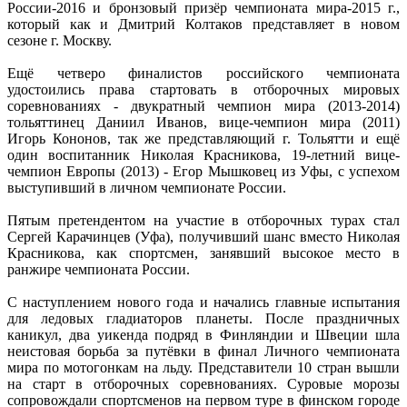
России-2016 и бронзовый призёр чемпионата мира-2015 г.,
который как и Дмитрий Колтаков представляет в новом
сезоне г. Москву.
Ещё четверо финалистов российского чемпионата
удостоились права стартовать в отборочных мировых
соревнованиях - двукратный чемпион мира (2013-2014)
тольяттинец Даниил Иванов, вице-чемпион мира (2011)
Игорь Кононов, так же представляющий г. Тольятти и ещё
один воспитанник Николая Красникова, 19-летний вице-
чемпион Европы (2013) - Егор Мышковец из Уфы, с успехом
выступивший в личном чемпионате России.
Пятым претендентом на участие в отборочных турах стал
Сергей Карачинцев (Уфа), получивший шанс вместо Николая
Красникова, как спортсмен, занявший высокое место в
ранжире чемпионата России.
С наступлением нового года и начались главные испытания
для ледовых гладиаторов планеты. После праздничных
каникул, два уикенда подряд в Финляндии и Швеции шла
неистовая борьба за путёвки в финал Личного чемпионата
мира по мотогонкам на льду. Представители 10 стран вышли
на старт в отборочных соревнованиях. Суровые морозы
сопровождали спортсменов на первом туре в финском городе