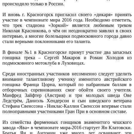
происходило только в России.
И вновь г. Красногорск пригласил своего «дикаря» принять
участие в чемпионате мира 2016 года. Необходимо отметить,
что трек стадиона «Зоркий» является любимым треком
Николая Красникова, о чём он неоднократно заявлял в своих
интервью, а многие болельщики подмосковного города давно
стали верными поклонниками его таланта.
В финале №1 в Красногорске примут участие два запасных
гонщика трека – Сергей Макаров и Роман Холодов из
подмосковного мотоклуба в Луховицах.
Среди иностранных участников несомненно следует уделить
внимание талантливому ученику именитого австрийского
гонщика Франца Цорна, который по набранным баллам в
отборочных соревнованиях смог обойти своего учителя.
Манфред Зайфтер (Австрия) и три молодых шведа Ове
Ледстрём, Даниэль Хендерсон и сын шведского ветерана
Стефана Свенссона - Никлас-Каллин Свенссон впервые стали
полноправными участниками Гран При в основном составе.
Из семейства фирменных гонщиков знаменитого чешского
завода «Ява» в чемпионате мира-2016 стартует Ян Клатовски.
Братья Ян и Антонин уже много лет осваивают эти