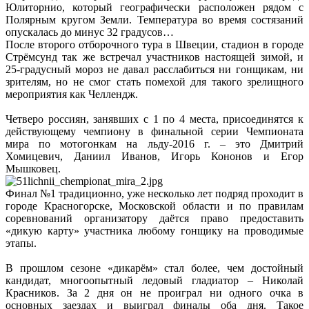
Юлиторнио, который географически расположен рядом с
Полярным кругом Земли. Температура во время состязаний
опускалась до минус 32 градусов…
После второго отборочного тура в Швеции, стадион в городе
Стрёмсунд так же встречал участников настоящей зимой, и
25-градусный мороз не давал расслабиться ни гонщикам, ни
зрителям, но не смог стать помехой для такого зрелищного
мероприятия как Челлендж.
Четверо россиян, занявших с 1 по 4 места, присоединятся к
действующему чемпиону в финальной серии Чемпионата
мира по мотогонкам на льду-2016 г. – это Дмитрий
Хомицевич, Даниил Иванов, Игорь Кононов и Егор
Мышковец.
Финал №1 традиционно, уже несколько лет подряд проходит в
городе Красногорске, Московской области и по правилам
соревнований организатору даётся право предоставить
«дикую карту» участника любому гонщику на проводимые
этапы.
В прошлом сезоне «дикарём» стал более, чем достойный
кандидат, многоопытный ледовый гладиатор – Николай
Красников. За 2 дня он не проиграл ни одного очка в
основных заездах и выиграл финалы оба дня. Такое