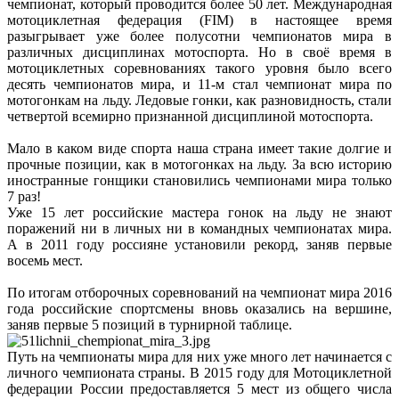
чемпионат, который проводится более 50 лет. Международная
мотоциклетная федерация (FIM) в настоящее время
разыгрывает уже более полусотни чемпионатов мира в
различных дисциплинах мотоспорта. Но в своё время в
мотоциклетных соревнованиях такого уровня было всего
десять чемпионатов мира, и 11-м стал чемпионат мира по
мотогонкам на льду. Ледовые гонки, как разновидность, стали
четвертой всемирно признанной дисциплиной мотоспорта.
Мало в каком виде спорта наша страна имеет такие долгие и
прочные позиции, как в мотогонках на льду. За всю историю
иностранные гонщики становились чемпионами мира только
7 раз!
Уже 15 лет российские мастера гонок на льду не знают
поражений ни в личных ни в командных чемпионатах мира.
А в 2011 году россияне установили рекорд, заняв первые
восемь мест.
По итогам отборочных соревнований на чемпионат мира 2016
года российские спортсмены вновь оказались на вершине,
заняв первые 5 позиций в турнирной таблице.
Путь на чемпионаты мира для них уже много лет начинается с
личного чемпионата страны. В 2015 году для Мотоциклетной
федерации России предоставляется 5 мест из общего числа