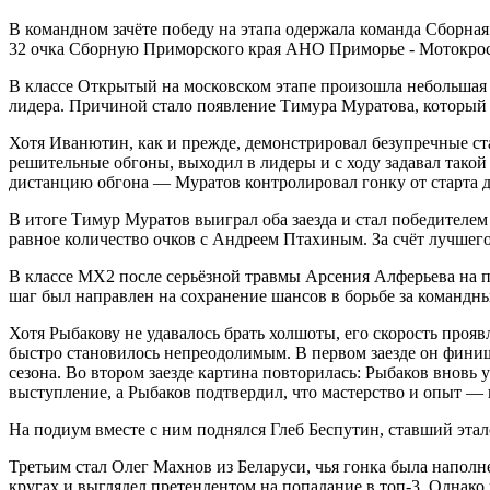
В командном зачёте победу на этапа одержала команда Сборная
32 очка Сборную Приморского края АНО Приморье - Мотокрос
В классе Открытый на московском этапе произошла небольшая 
лидера. Причиной стало появление Тимура Муратова, который
Хотя Иванютин, как и прежде, демонстрировал безупречные ста
решительные обгоны, выходил в лидеры и с ходу задавал такой 
дистанцию обгона — Муратов контролировал гонку от старта 
В итоге Тимур Муратов выиграл оба заезда и стал победителем
равное количество очков с Андреем Птахиным. За счёт лучшего
В классе MX2 после серьёзной травмы Арсения Алферьева на 
шаг был направлен на сохранение шансов в борьбе за командны
Хотя Рыбакову не удавалось брать холшоты, его скорость проя
быстро становилось непреодолимым. В первом заезде он финиш
сезона. Во втором заезде картина повторилась: Рыбаков вновь
выступление, а Рыбаков подтвердил, что мастерство и опыт — н
На подиум вместе с ним поднялся Глеб Беспутин, ставший этал
Третьим стал Олег Махнов из Беларуси, чья гонка была наполн
кругах и выглядел претендентом на попадание в топ-3. Однако