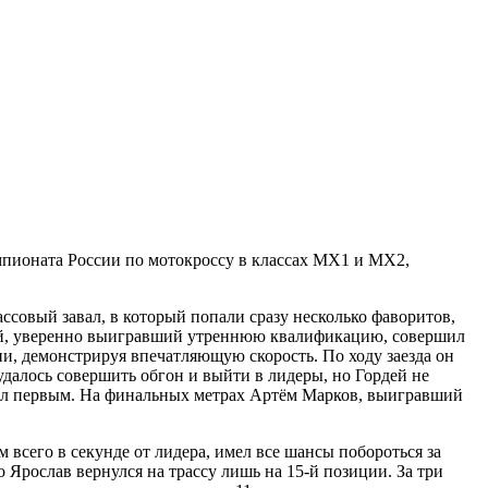
пионата России по мотокроссу в классах MX1 и MX2,
ссовый завал, в который попали сразу несколько фаворитов,
ный, уверенно выигравший утреннюю квалификацию, совершил
ии, демонстрируя впечатляющую скорость. По ходу заезда он
удалось совершить обгон и выйти в лидеры, но Гордей не
вал первым. На финальных метрах Артём Марков, выигравший
 всего в секунде от лидера, имел все шансы побороться за
о Ярослав вернулся на трассу лишь на 15-й позиции. За три