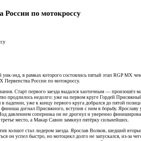
 России по мотокроссу
ик-энд, в рамках которого состоялись пятый этап RGP MX чем
MX Первенства России по мотокроссу.
ования. Старт первого заезда выдался хаотичным — произошёл ма
ство продлилось недолго: уже на первом круге Гордей Присяж
в падении, уже к концу первого круга добрался до пятой позиц
о финиша догнал Присяжного, вступив с ним в борьбу. Ярославу 
. Под давлением соперника он не дрогнул и уверенно финиширо
третье место, а Макар Савин замкнул пятёрку сильнейших.
тив холшот стал лидером заезда. Ярослав Волков, шедший вторым
ся он успел быстро, но мотоцикл долго не запускался, из-за чег