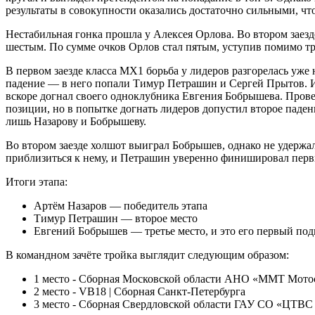
результаты в совокупности оказались достаточно сильными, что
Нестабильная гонка прошла у Алексея Орлова. Во втором заезд
шестым. По сумме очков Орлов стал пятым, уступив помимо тр
В первом заезде класса MX1 борьба у лидеров разгорелась уж
падение — в него попали Тимур Петрашин и Сергей Прытов. И
вскоре догнал своего одноклубника Евгения Бобрышева. Провед
позиции, но в попытке догнать лидеров допустил второе паден
лишь Назарову и Бобрышеву.
Во втором заезде холшот выиграл Бобрышев, однако не удержа
приблизиться к нему, и Петрашин уверенно финишировал пер
Итоги этапа:
Артём Назаров — победитель этапа
Тимур Петрашин — второе место
Евгений Бобрышев — третье место, и это его первый под
В командном зачёте тройка выглядит следующим образом:
1 место - Сборная Московской области АНО «ММТ Мото
2 место - VB18 | Сборная Санкт-Петербурга
3 место - Сборная Свердловской области ГАУ СО «ЦТВ