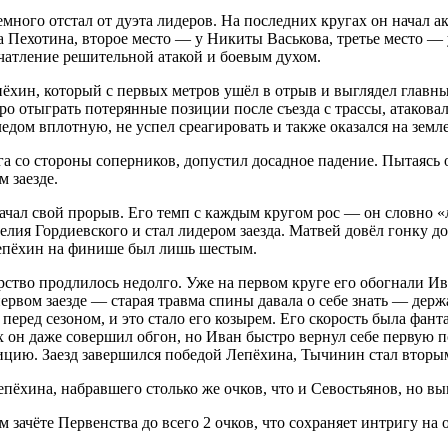
немного отстал от дуэта лидеров. На последних кругах он начал 
ва Пехотина, второе место — у Никиты Васькова, третье место —
ечатление решительной атакой и боевым духом.
епёхин, который с первых метров ушёл в отрыв и выглядел глав
о отыграть потерянные позиции после съезда с трассы, атаков
ом вплотную, не успел среагировать и также оказался на земле
га со стороны соперников, допустил досадное падение. Пытаясь
 заезде.
чал свой прорыв. Его темп с каждым кругом рос — он словно «ле
ия Гордиевского и стал лидером заезда. Матвей довёл гонку 
Лепёхин на финише был лишь шестым.
ерство продлилось недолго. Уже на первом круге его обогнали И
первом заезде — старая травма спины давала о себе знать — дер
еред сезоном, и это стало его козырем. Его скорость была фант
н даже совершил обгон, но Иван быстро вернул себе первую поз
зицию. Заезд завершился победой Лепёхина, Тычинин стал вторы
пёхина, набравшего столько же очков, что и Севостьянов, но в
зачёте Первенства до всего 2 очков, что сохраняет интригу на 