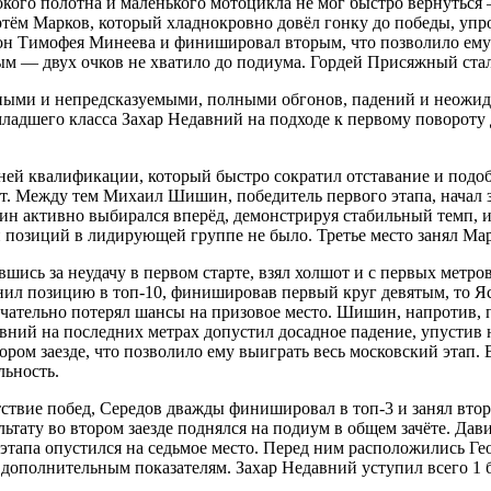
кого полотна и маленького мотоцикла не мог быстро вернуться —
ртём Марков, который хладнокровно довёл гонку до победы, упр
 Тимофея Минеева и финишировал вторым, что позволило ему оп
м — двух очков не хватило до подиума. Гордей Присяжный стал
ными и непредсказуемыми, полными обгонов, падений и неожида
в младшего класса Захар Недавний на подходе к первому поворот
ней квалификации, который быстро сократил отставание и подоб
ат. Между тем Михаил Шишин, победитель первого этапа, начал з
н активно выбирался вперёд, демонстрируя стабильный темп, и 
 позиций в лидирующей группе не было. Третье место занял Ма
вшись за неудачу в первом старте, взял холшот и с первых метро
ил позицию в топ-10, финишировав первый круг девятым, то Яст
нчательно потерял шансы на призовое место. Шишин, напротив, 
вний на последних метрах допустил досадное падение, упустив 
тором заезде, что позволило ему выиграть весь московский этап
ьность.
тствие побед, Середов дважды финишировал в топ-3 и занял втор
зультату во втором заезде поднялся на подиум в общем зачёте. Да
 этапа опустился на седьмое место. Перед ним расположились Г
о дополнительным показателям. Захар Недавний уступил всего 1