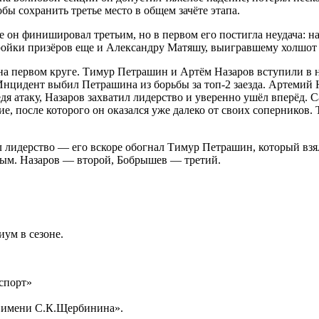
бы сохранить третье место в общем зачёте этапа.
е он финишировал третьим, но в первом его постигла неудача: н
ойки призёров еще и Александру Матяшу, выигравшему холшот в
е на первом круге. Тимур Петрашин и Артём Назаров вступили в
нцидент выбил Петрашина из борьбы за топ-2 заезда. Артемий 
я атаку, Назаров захватил лидерство и уверенно ушёл вперёд. 
ие, после которого он оказался уже далеко от своих соперников
л лидерство — его вскоре обогнал Тимур Петрашин, который взя
вым. Назаров — второй, Бобрышев — третий.
иум в сезоне.
спорт»
С имени С.К.Щербинина».