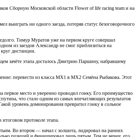
в Сборную Московской области Flower of life racing team и на
л выиграть ни одного заезда, потеряв статус безоговорочного
недолго. Тимур Муратов уже на первом круге совершал
одном из заездов Александр не смог приблизиться на
 круг дистанции.
общем зачёте этапа досталось Дмитрию Паршину, набравшему
ение: перевести из класса MX1 в MX2 Семёна Рыбакова. Этот
на первое место и уверенно проводил гонку. Его преимущество
путина, что стало одним из самых впечатляющих результатов
 Такой уровень доминирования превратил гонку в сольное
в итоговом протоколе этапа.
тьим. Во втором — начал с холшота, лидировал на ранних
колько позиций и финишировал лишь пятым. Тем не менее, его