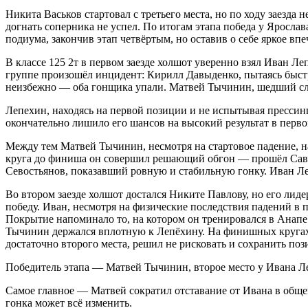
Никита Васьков стартовал с третьего места, но по ходу заезда 
догнать соперника не успел. По итогам этапа победа у Яросла
подиума, закончив этап четвёртым, но оставив о себе яркое вп
В классе 125 2т в первом заезде холшот уверенно взял Иван Л
группе произошёл инцидент: Кирилл Давыденко, пытаясь быстр
неизбежно — оба гонщика упали. Матвей Тычинин, шедший след
Лепехин, находясь на первой позиции и не испытывая прессин
окончательно лишило его шансов на высокий результат в первом
Между тем Матвей Тычинин, несмотря на стартовое падение, на
круга до финиша он совершил решающий обгон — прошёл Савел
Севостьянов, показавший ровную и стабильную гонку. Иван 
Во втором заезде холшот достался Никите Павлову, но его лид
победу. Иван, несмотря на физические последствия падений в 
Покрытие напоминало то, на котором он тренировался в Анапе п
Тычинин держался вплотную к Лепёхину. На финишных кругах о
достаточно второго места, решил не рисковать и сохранить по
Победитель этапа — Матвей Тычинин, второе место у Ивана Ле
Самое главное — Матвей сократил отставание от Ивана в общем 
гонка может всё изменить.