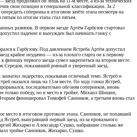
 заезд продолжил он лишь на 11-м месте, а из-за технических
очив свои позиции в генеральной классификации. За 2
ередить соперника в итоговом зачёте этапа несмотря на
 пятым по итогам этапа стал пятым.
нных развязок. В первом заезде Артём Гарбузов стартовал
у допустил падение и вынужден был начинать гонку с
рался к Гарбузову. Под давлением Ястреба Артём допустил
аезд крайне неудачно — из-за плохого старта он к первому
к финишу первого заезда сумел закрепиться на втором месте.
рк Середов, показавший ровный и уверенный заезд.
в захватил лидерство, показывая отличный темп. Ястреб и
реб оказался лишь на 13-м месте. По ходу гонки Ястреб,
прорывался, последовательно обгоняя соперников, вновь
не только победу, но и место в тройке. Михаил Шишин,
. Вторым финишировал Тимофей Санников, а третьим вновь стал
ое место в итоговом протоколе этапа. Санников, не попавший
вид Ястреб, выигравший первый заезд, из-за провального
еоргий Жихарко и Александр Сушко, набравшие столько же
 балл тройке Санников, Жихарко, Сушко.