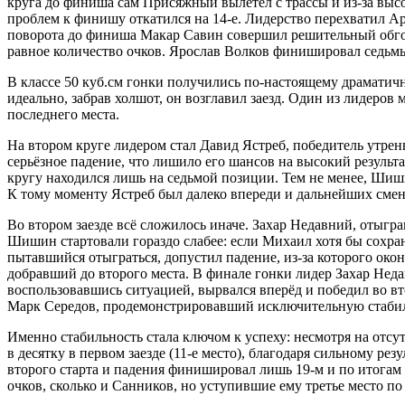
круга до финиша сам Присяжный вылетел с трассы и из-за высо
проблем к финишу откатился на 14-е. Лидерство перехватил А
поворота до финиша Макар Савин совершил решительный обгон
равное количество очков. Ярослав Волков финишировал седьмы
В классе 50 куб.см гонки получились по-настоящему драматич
идеально, забрав холшот, он возглавил заезд. Один из лидеро
последнего места.
На втором круге лидером стал Давид Ястреб, победитель утрен
серьёзное падение, что лишило его шансов на высокий результ
кругу находился лишь на седьмой позиции. Тем не менее, Шиши
К тому моменту Ястреб был далеко впереди и дальнейших смен
Во втором заезде всё сложилось иначе. Захар Недавний, отыгра
Шишин стартовали гораздо слабее: если Михаил хотя бы сохран
пытавшийся отыграться, допустил падение, из-за которого око
добравший до второго места. В финале гонки лидер Захар Неда
воспользовавшись ситуацией, вырвался вперёд и победил во в
Марк Середов, продемонстрировавший исключительную стабил
Именно стабильность стала ключом к успеху: несмотря на отсу
в десятку в первом заезде (11-е место), благодаря сильному ре
второго старта и падения финишировал лишь 19-м и по итогам
очков, сколько и Санников, но уступившие ему третье место п