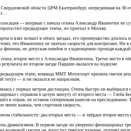
 Свердловской области ЦРМ Екатеринбург, опередившая на 30 очко
с.
сенсация — впервые с начала сезона Александр Иванютин не суме
 пропустил предыдущие этапы, но приехал в Москву.
рты и взял холшот в обоих заездах, его преимущество длилось 
темп, что Иванютину не хватало скорости для контратаки. Ни в 
до финиша, не допуская ошибок и хладнокровно проходя каждый
 этапа, второе место у Александра Иванютина. Третье место в 
 результата во втором заезде Паршин оказался на подиуме.
предыдущем этапе, команда ММТ Мотоспорт приняла смелое реш
й титул — и он оказался не напрасным.
влялась с первых метров дистанции. Очень быстро он выбирался 
ировал с отрывом в целую минуту от второго места — Глеба Бес
 ушёл в отрыв, не оставив соперникам шансов на преследование.
е менее важны, чем стартовая скорость.
оном стабильности: два вторых места — и твёрдое второе место 
ена драматизмом. В первом заезде он уверенно финишировал тре
 на волновой секции он допустил тяжёлое падение, потерял нес