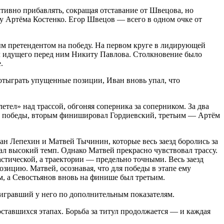
активно прибавлять, сокращая отставание от Швецова, но
 у Артёма Костенко. Егор Швецов — всего в одном очке от
ным претендентом на победу. На первом круге в лидирующей
ал идущего перед ним Никиту Павлова. Столкновение было
.
 отыграть упущенные позиции, Иван вновь упал, что
тел» над трассой, обгоняя соперника за соперником. За два
до победы, вторым финишировал Гордиевский, третьим — Артём
ван Лепехин и Матвей Тычинин, которые весь заезд боролись за
жал высокий темп. Однако Матвей прекрасно чувствовал трассу.
астической, а траектории — предельно точными. Весь заезд
ицию. Матвей, осознавая, что для победы в этапе ему
м, а Севостьянов вновь на финише был третьим.
ыигравший у него по дополнительным показателям.
оставшихся этапах. Борьба за титул продолжается — и каждая