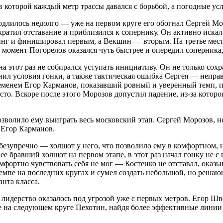
 в которой каждый метр трассы давался с борьбой, а погодные у
одлилось недолго — уже на первом круге его обогнал Сергей Мо
кратил отставание и приблизился к сопернику. Он активно искал
нг и финишировал первым, а Векшин — вторым. На третье место
мент Погорелов оказался чуть быстрее и опередил соперника, 
а этот раз не собирался уступать инициативу. Он не только сох
л условия гонки, а также тактическая ошибка Сергея — неправи
еменем Егор Карманов, показавший ровный и уверенный темп, п
сто. Вскоре после этого Морозов допустил падение, из-за которо
волило ему выиграть весь московский этап. Сергей Морозов, нес
 Егор Карманов.
л безупречно — холшот у него, что позволило ему в комфортном,
е бравший холшот на первом этапе, в этот раз начал гонку не с
омфортно чувствовать себя не мог — Костенко не отставал, оказ
темпе на последних кругах и сумел создать небольшой, но реш
нта класса.
го лидерство оказалось под угрозой уже с первых метров. Егор Ш
е на следующем круге Пехотин, найдя более эффективные линии 