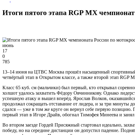
Итоги пятого этапа RGP MX чемпионата
июнь
17
0
785
13–14 июня на ЦТВС Москва прошёл насыщенный спортивный у
четвёртый этап в Открытом классе, а также второй этап RGP 
Класс 65 куб. см (мальчики) был первый, кто открывал соревн
холшот удалось захватить Фёдору Овчинникову. Однако лидер
успешную атаку и вышел вперёд. Ярослав Волков, оказавшийся 
продолжал сокращать отставание от лидера, и за три минуты д
сдался — уже в том же круге он вернул себе первую позицию
первый этап в Игоре Драйв, обогнал Тимофея Минеева и занял 
Во втором заезде Гордей Присяжный стартовал идеально, захва
победу, но на середине дистанции он допустил падение. Поднять