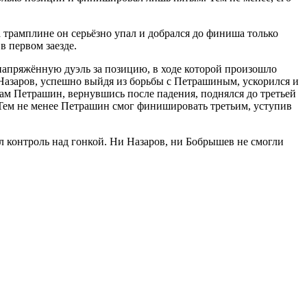
а трамплине он серьёзно упал и добрался до финиша только
 первом заезде.
 напряжённую дуэль за позицию, в ходе которой произошло
Назаров, успешно выйдя из борьбы с Петрашиным, ускорился и
Сам Петрашин, вернувшись после падения, поднялся до третьей
. Тем не менее Петрашин смог финишировать третьим, уступив
л контроль над гонкой. Ни Назаров, ни Бобрышев не смогли