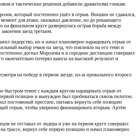
словия и тактические решения добавили драматизма гонкам.
розов, который постепенно ушёл в отрыв. Векшин не сдавался,
 момент для атаки, оказывал давление, но до решающего
 на финальном круге развернулась острая борьба между
закончив заезд третьим.
ранил лидерство, но и начал планомерно наращивать отрыв от
льный выбор очков на заезд, что повлияло на его темп и
остепенно догнал Морозова и в середине дистанции совершил
го окончательно потерял шансы на высокий результат и
мотря на победу в первом заезде, из-за провального второго
 но быстром темпе с каждым кругом наращивать отрыв от
 первой позиции и вынужден был пробиваться сквозь пелотон.
ывал постоянный прессинг, пытаясь вернуть себе позицию
ающий отрыв, чтобы уверенно финишировать вторым. Артём
вецов не отставал от лидера и уже на первом круге совершил
на трассе, вернул себе первую позицию и начал планомерно