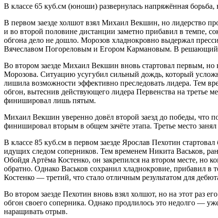
В классе 65 куб.см (юноши) развернулась напряжённая борьба,
В первом заезде холшот взял Михаил Векшин, но лидерство пр
и во второй половине дистанции заметно прибавил в темпе, со
обгона дело не дошло. Морозов хладнокровно выдержал пресси
Вячеславом Погореловым и Егором Кармановым. В решающий мо
Во втором заезде Михаил Векшин вновь стартовал первым, но н
Морозова. Ситуацию усугубил сильный дождь, который усложни
лишила возможности эффективно преследовать лидера. Тем вр
обгон, вытеснив действующего лидера Первенства на третье ме
финишировал лишь пятым.
Михаил Векшин уверенно довёл второй заезд до победы, что поз
финишировал вторым в общем зачёте этапа. Третье место занял
В классе 85 куб.см в первом заезде Ярослав Пехотин стартова
идущих следом соперников. Тем временем Никита Васьков, ране
Обойдя Артёма Костенко, он закрепился на втором месте, но к
обратно. Однако Васьков сохранил хладнокровие, прибавил в 
Костенко — третий, что стало отличным результатом для дебюта
Во втором заезде Пехотин вновь взял холшот, но на этот раз е
обгон своего соперника. Однако продлилось это недолго — уж
наращивать отрыв.