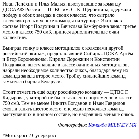
Иван Лепёхин и Илья Малых, выступавшие за команду
ДОСААФ России — ЦТВС им. С. К. Щербинина, одержали
победу в обоих заездах в своих классах, что сыграло
ключевую роль в успехе команды на турнире. Экипаж в
составе Игоря Полухина и Вячеслава Бамбуркина занял третье
место в классе 750 см3, принеся дополнительные очки
коллективу.
Выиграл гонку в классе мотоциклов с колясками другой
российский экипаж, представлявший Сибирь - ЦСКА Артём
и Егор Бороненковы. Кирилл Дорожкин и Константин
Поздняков, выступавшие в классе одиночных мотоциклов,
набрали необходимое количество очков, благодаря чему их
команда заняла второе место. Тройку сильнейших команд
замкнула сборная Беларуси.
Стоит отметить ещё одну российскую команду — ЦТВС Г.
Кадырова, у которой не было заявлено спортсменов в классе
750 см3. Тем не менее Никита Богданов и Иван Гаврилов
смогли занять шестое место, опередив несколько команд,
выступавших в полном составе, но набравших меньше очков.
Фотография:
Команда MILYAEV MX
#Мотокросс / Суперкросс