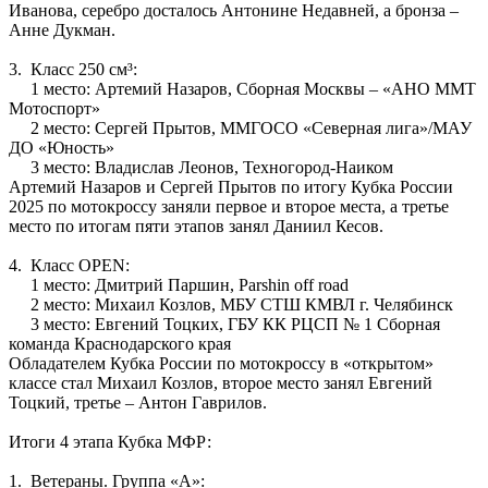
Иванова, серебро досталось Антонине Недавней, а бронза –
Анне Дукман.
3. Класс 250 см³:
1 место: Артемий Назаров, Сборная Москвы – «АНО ММТ
Мотоспорт»
2 место: Сергей Прытов, ММГОСО «Северная лига»/МАУ
ДО «Юность»
3 место: Владислав Леонов, Техногород-Наиком
Артемий Назаров и Сергей Прытов по итогу Кубка России
2025 по мотокроссу заняли первое и второе места, а третье
место по итогам пяти этапов занял Даниил Кесов.
4. Класс OPEN:
1 место: Дмитрий Паршин, Parshin off road
2 место: Михаил Козлов, МБУ СТШ КМВЛ г. Челябинск
3 место: Евгений Тоцких, ГБУ КК РЦСП № 1 Сборная
команда Краснодарского края
Обладателем Кубка России по мотокроссу в «открытом»
классе стал Михаил Козлов, второе место занял Евгений
Тоцкий, третье – Антон Гаврилов.
Итоги 4 этапа Кубка МФР:
1. Ветераны. Группа «А»: