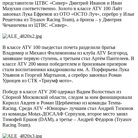
представители ЦТВС «Сивер» Дмитрий Иванов и Иван
Мазухин соответственно. Золото в классе ATV 100 Лайт
завоевал Лука Ефремов из ОТО «ОСТО Луч», серебро у Ильи
Решетова из Tryasov Racing Team), а бронза – у Дмитрия
Чечаничева из ЦТВС «Сивер».
В классе ATV 100 пьедестал почета разделили братья
Владимир и Михаил Филимоновы из клуба ATV Белгород,
занявшие первую ступень, а третьим стал Артём Пантелеев. В
классе ATV 200 мини победителем и бронзовым призером
стали воспитанники квадрошколы им. А. Порфирьева Лука
Ульянов и Георгий Мартынов, а серебро завоевал Роман
Удинцев из СТК «Триумф мото».
Победу в классе ATV 200 одержал Вадим Волостных из
Сборной Московской области, следом за ним финишировали
Кирилл Авдеев и Роман Щербаченко из команды Tesma-
Racing. Среди ATV «Юниоры» лучшим стал Андрей Тихонов
из команды Motax-ДОСААФ Серпухов, второе место занял
Тимофей Ершов (DAM), а третье – Андрей Фёдоров (Tryasov
Racing Team).