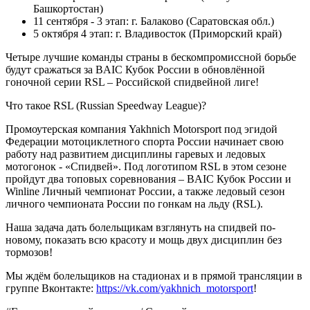
Башкортостан)
11 сентября - 3 этап: г. Балаково (Саратовская обл.)
5 октября 4 этап: г. Владивосток (Приморский край)
Четыре лучшие команды страны в бескомпромиссной борьбе
будут сражаться за BAIC Кубок России в обновлённой
гоночной серии RSL – Российской спидвейной лиге!
Что такое RSL (Russian Speedway League)?
Промоутерская компания Yakhnich Motorsport под эгидой
Федерации мотоциклетного спорта России начинает свою
работу над развитием дисциплины гаревых и ледовых
мотогонок - «Спидвей». Под логотипом RSL в этом сезоне
пройдут два топовых соревнования – BAIC Кубок России и
Winline Личный чемпионат России, а также ледовый сезон
личного чемпионата России по гонкам на льду (RSL).
Наша задача дать болельщикам взглянуть на спидвей по-
новому, показать всю красоту и мощь двух дисциплин без
тормозов!
Мы ждём болельщиков на стадионах и в прямой трансляции в
группе Вконтакте:
https://vk.com/yakhnich_motorsport
!