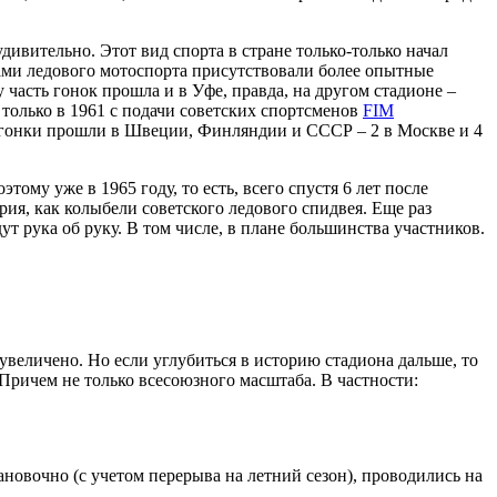
дивительно. Этот вид спорта в стране только-только начал
ами ледового мотоспорта присутствовали более опытные
часть гонок прошла и в Уфе, правда, на другом стадионе –
только в 1961 с подачи советских спортсменов
FIM
 гонки прошли в Швеции, Финляндии и СССР – 2 в Москве и 4
му уже в 1965 году, то есть, всего спустя 6 лет после
рия, как колыбели советского ледового спидвея. Еще раз
т рука об руку. В том числе, в плане большинства участников.
увеличено. Но если углубиться в историю стадиона дальше, то
Причем не только всесоюзного масштаба. В частности:
новочно (с учетом перерыва на летний сезон), проводились на