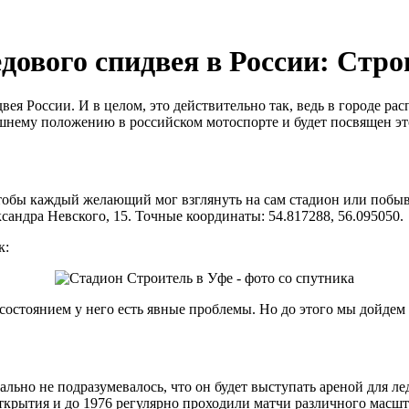
дового спидвея в России: Стро
я России. И в целом, это действительно так, ведь в городе ра
ешнему положению в российском мотоспорте и будет посвящен эт
тобы каждый желающий мог взглянуть на сам стадион или побыв
сандра Невского, 15. Точные координаты: 54.817288, 56.095050.
к:
состоянием у него есть явные проблемы. Но до этого мы дойдем п
ьно не подразумевалось, что он будет выступать ареной для лед
ткрытия и до 1976 регулярно проходили матчи различного масшт