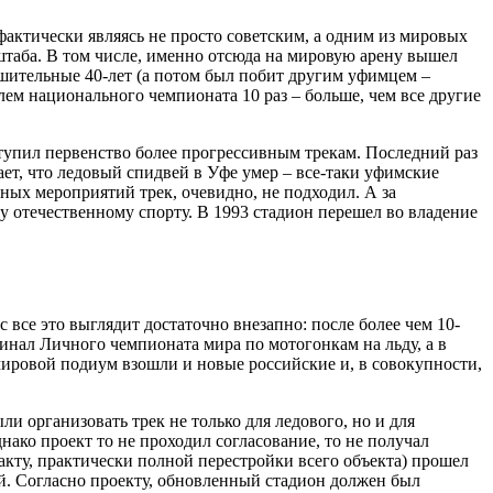
 фактически являясь не просто советским, а одним из мировых
таба. В том числе, именно отсюда на мировую арену вышел
шительные 40-лет (а потом был побит другим уфимцем –
лем национального чемпионата 10 раз – больше, чем все другие
уступил первенство более прогрессивным трекам. Последний раз
ает, что ледовый спидвей в Уфе умер – все-таки уфимские
ных мероприятий трек, очевидно, не подходил. А за
у отечественному спорту. В 1993 стадион перешел во владение
 все это выглядит достаточно внезапно: после более чем 10-
финал Личного чемпионата мира по мотогонкам на льду, а в
мировой подиум взошли и новые российские и, в совокупности,
и организовать трек не только для ледового, но и для
ако проект то не проходил согласование, то не получал
акту, практически полной перестройки всего объекта) прошел
ей. Согласно проекту, обновленный стадион должен был