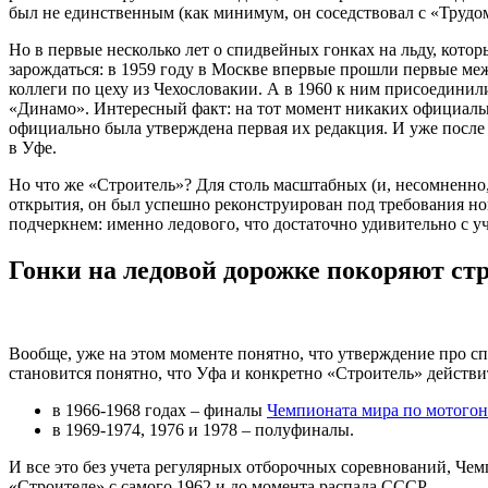
был не единственным (как минимум, он соседствовал с «Трудо
Но в первые несколько лет о спидвейных гонках на льду, котор
зарождаться: в 1959 году в Москве впервые прошли первые ме
коллеги по цеху из Чехословакии. А в 1960 к ним присоединил
«Динамо». Интересный факт: на тот момент никаких официальн
официально была утверждена первая их редакция. И уже посл
в Уфе.
Но что же «Строитель»? Для столь масштабных (и, несомненно, 
открытия, он был успешно реконструирован под требования нов
подчеркнем: именно ледового, что достаточно удивительно с уч
Гонки на ледовой дорожке покоряют ст
Вообще, уже на этом моменте понятно, что утверждение про сп
становится понятно, что Уфа и конкретно «Строитель» действи
в 1966-1968 годах – финалы
Чемпионата мира по мотогон
в 1969-1974, 1976 и 1978 – полуфиналы.
И все это без учета регулярных отборочных соревнований, Чем
«Строителе» с самого 1962 и до момента распада СССР.