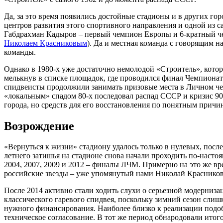
Да, за это время появились достойные стадионы и в других гор
центров развития этого спортивного направления и одной из 
Габдрахман Кадыров – первый чемпион Европы и 6-кратный че
Николаем Красниковым
). Да и местная команда с говорящим н
команды.
Однако в 1980-х уже достаточно немолодой «Строитель», которы
мелькнув в списке площадок, где проводился финал Чемпионата,
спидвеисты продолжили занимать призовые места в Личном чемп
«локальным» спадом 80-х последовал распад СССР и кризис 90-
города, но средств для его восстановления по понятным причи
Возрождение
«Вернуться к жизни» стадиону удалось только в нулевых, после
летнего затишья на стадионе снова начали проходить по-насто
2004, 2007, 2009 и 2012 – финалы ЛЧМ. Примерно на это же в
российские звезды – уже упомянутый нами Николай Краснико
После 2014 активно стали ходить слухи о серьезной модернизац
классического гаревого спидвея, поскольку зимний сезон слиш
нужного финансирования. Наиболее близко к реализации подобр
техническое согласование. В тот же период обнародовали ито