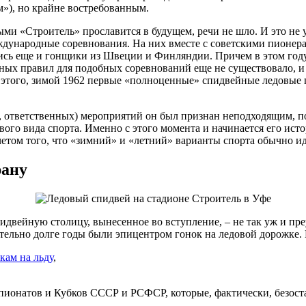
м»), но крайне востребованным.
ыми «Строитель» прославится в будущем, речи не шло. И это не у
ждународные соревнования. На них вместе с советскими пионер
ись еще и гонщики из Швеции и Финляндии. Причем в этом году 
ых правил для подобных соревнований еще не существовало, и 
е этого, зимой 1962 первые «полноценные» спидвейные ледовые
ответственных) мероприятий он был признан неподходящим, поэто
ого вида спорта. Именно с этого момента и начинается его исто
етом того, что «зимний» и «летний» варианты спорта обычно иду
рану
идвейную столицу, вынесенное во вступление, – не так уж и пре
тельно долге годы были эпицентром гонок на ледовой дорожке. 
кам на льду
,
пионатов и Кубков СССР и РСФСР, которые, фактически, безоста