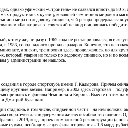
одах, однако уфимский «Строитель» не сдавался вплоть до 80-х,
самых продуктивных кузниц, ковавшей чемпионов мирового масш
мпион мира по ледовому спидвею, чей рекорд продержался вну
азванием «Башкирия» за советский период становилась победите
й, к тому же, ни разу с 1965 года не реставрировался, все же 
 в 1983, город надолго пропал с радаров. Конечно, это не означ
ионате, а значит, тренировки здесь продолжались, но для круп
х, который ударил не только по ледовому спидвею, но и по всем
нам у администрации не нашлось.
 создания в городе спортклуба имени Г. Кадырова. Причем сейчас
ящему крупные заезды. Например, в 2002 здесь стартовал – полу
ремя пришлись и финалы Чемпионата Европы. Вместе с этим на 
в и Дмитрий Буланкин.
ии стадиона, в том числе, спидвейной части – на нем должны был
ком скоротечен для поддержания жизнеспособности стадиона. Одн
ались в 2019, когда проект комплексной реконструкции (а по ф
говые суммы, необходимые для финансирования – 1,8 млрд. рубл