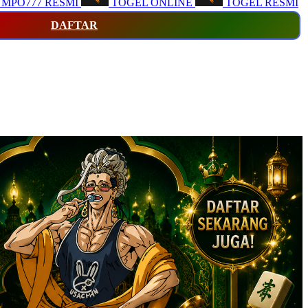
MPO777 RESMI
TOGEL ONLINE
TOGEL RESMI
DAFTAR