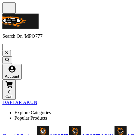
Search On 'MPO777'
Account
0
Cart
DAFTAR AKUN
Explore Categories
Popular Products