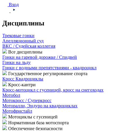
Вход
Дисциплины
Трековые гонки
Апелляционный суд
ВКС / Судейская коллегия
Все дисциплины
Гонки на гаревой дорожке / Спидвей
Гонки на льду
Гонки с водными препятствиями - квадроцикл
Государственное регулирование спорта
Кросс Квадроциклы
Кросс-кантри
Кросс-мотоцикл с гусеницей, кросс на снегоходах
Мотобол
Мотокросс / Суперкросс
Моторалли, Эндуро на квадроциклах
Мотофристайл
Мотоциклы с гусеницей
Нормативная база мотоспорта
Обеспечение безопасности