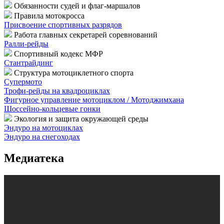
Обязанности судей и флаг-маршалов
Правила мотокросса
Присвоение спортивных разрядов
Работа главных секретарей соревнований
Ралли-рейды
Спортивный кодекс МФР
Стантрайдинг
Структура мотоциклетного спорта
Супермото
Трофи-рейды на квадроциклах
Фигурное управление мотоциклом / Мотоджимхана
Шоссейно-кольцевые гонки
Экология и защита окружающей среды
Эндуро на мотоциклах
Эндуро на снегоходах
Медиатека