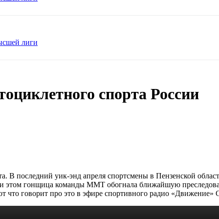
Высшей лиги
оциклетного спорта России
та. В последний уик-энд апреля спортсмены в Пензенской облас
и этом гонщица команды ММТ обогнала ближайшую преследовате
от что говорит про это в эфире спортивного радио «Движение» 