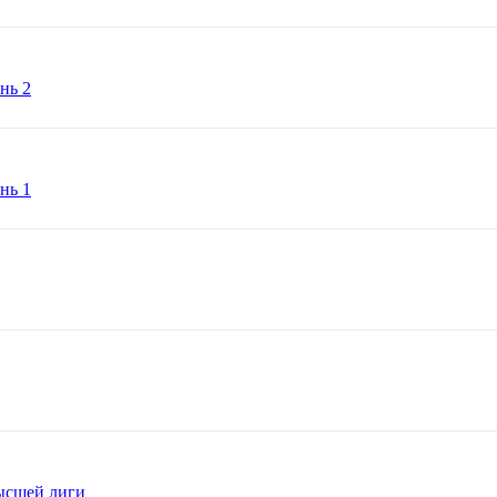
нь 2
нь 1
Высшей лиги