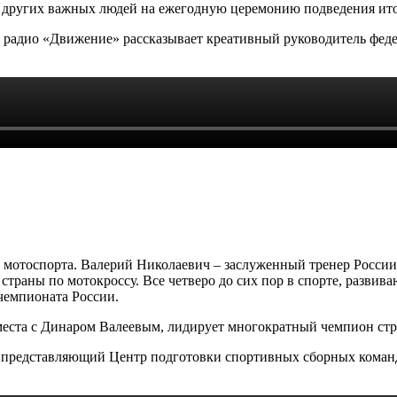
 и других важных людей на ежегодную церемонию подведения ит
го радио «Движение» рассказывает креативный руководитель фед
 мотоспорта. Валерий Николаевич – заслуженный тренер Росси
 страны по мотокроссу. Все четверо до сих пор в спорте, развив
чемпионата России.
 места с Динаром Валеевым, лидирует многократный чемпион ст
представляющий Центр подготовки спортивных сборных команд