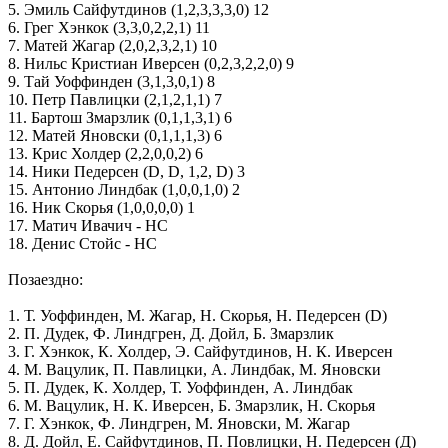
5. Эмиль Сайфутдинов (1,2,3,3,3,0) 12
6. Грег Хэнкок (3,3,0,2,2,1) 11
7. Матей Жагар (2,0,2,3,2,1) 10
8. Нильс Кристиан Иверсен (0,2,3,2,2,0) 9
9. Тай Уоффинден (3,1,3,0,1) 8
10. Петр Павлицки (2,1,2,1,1) 7
11. Бартош Змарзлик (0,1,1,3,1) 6
12. Матей Яновски (0,1,1,1,3) 6
13. Крис Холдер (2,2,0,0,2) 6
14. Ники Педерсен (D, D, 1,2, D) 3
15. Антонио Линдбак (1,0,0,1,0) 2
16. Ник Скорья (1,0,0,0,0) 1
17. Матич Ивачич - НС
18. Денис Стойс - НС
Позаездно:
1. Т. Уоффинден, М. Жагар, Н. Скорья, Н. Педерсен (D)
2. П. Дудек, Ф. Линдгрен, Д. Дойл, Б. Змарзлик
3. Г. Хэнкок, К. Холдер, Э. Сайфутдинов, Н. К. Иверсен
4. М. Вацулик, П. Павлицки, А. Линдбак, М. Яновски
5. П. Дудек, К. Холдер, Т. Уоффинден, А. Линдбак
6. М. Вацулик, Н. К. Иверсен, Б. Змарзлик, Н. Скорья
7. Г. Хэнкок, Ф. Линдгрен, М. Яновски, М. Жагар
8. Д. Дойл, Е. Сайфутдинов, П. Повлицки, Н. Педерсен (Д)