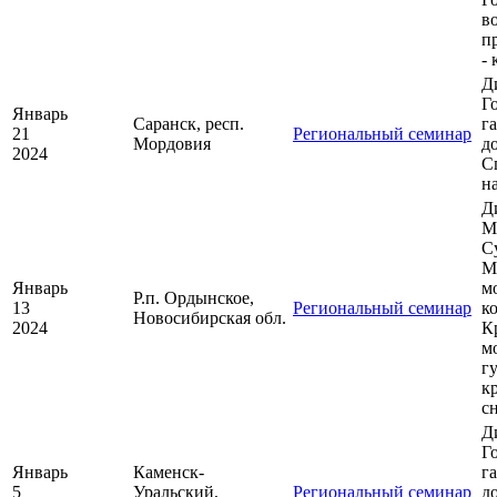
в
п
-
Д
Г
Январь
Саранск, респ.
г
21
Региональный семинар
Мордовия
д
2024
С
н
Д
М
С
М
Январь
м
Р.п. Ордынское,
13
Региональный семинар
к
Новосибирская обл.
2024
К
м
г
к
с
Д
Г
Январь
Каменск-
г
5
Уральский,
Региональный семинар
д