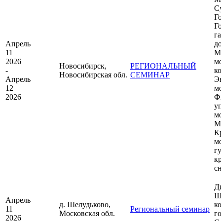
С
Г
Г
г
Апрель
д
11
М
2026
м
Новосибирск,
РЕГИОНАЛЬНЫЙ
-
к
Новосибирская обл.
СЕМИНАР
Апрель
Э
12
м
2026
Ф
у
м
М
К
м
г
к
с
Д
Ш
Апрель
д. Шелудьково,
к
11
Региональный семинар
Московская обл.
г
2026