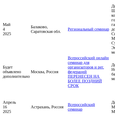
Д
Ш
к
г
Май
г
Балаково,
4
Региональный семинар
д
Саратовская обл.
2025
С
М
С
Э
м
Всероссийский онлайн
семинар для
Д
Будет
организаторов и рег.
Н
объявлено
Москва, Россия
федераций
ба
дополнительно
ПЕРЕНЕСЕН НА
м
БОЛЕЕ ПОЗДНИЙ
СРОК
Апрель
Д
Всероссийский
16
Астрахань, Россия
М
семинар
2025
М