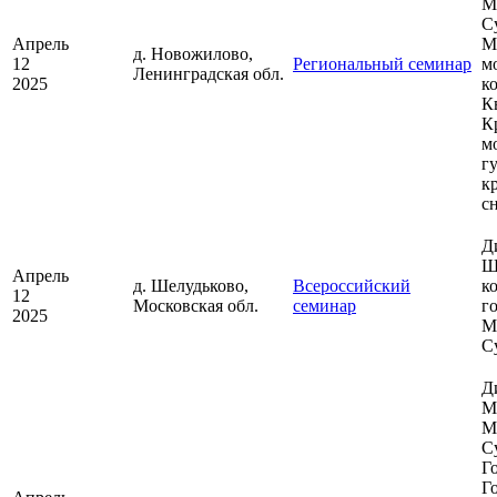
М
С
Апрель
М
д. Новожилово,
12
Региональный семинар
м
Ленинградская обл.
2025
к
К
К
м
г
к
с
Д
Ш
Апрель
д. Шелудьково,
Всероссийский
к
12
Московская обл.
семинар
г
2025
М
С
Д
М
М
С
Г
Г