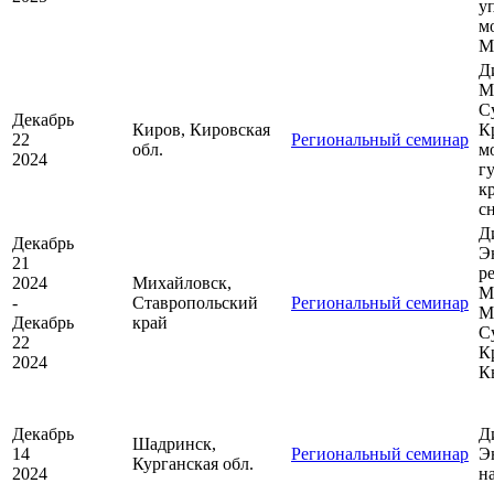
у
м
М
Д
М
С
Декабрь
Киров, Кировская
К
22
Региональный семинар
обл.
м
2024
г
к
с
Д
Декабрь
Э
21
р
2024
Михайловск,
М
-
Ставропольский
Региональный семинар
М
Декабрь
край
С
22
К
2024
К
Декабрь
Д
Шадринск,
14
Региональный семинар
Э
Курганская обл.
2024
н