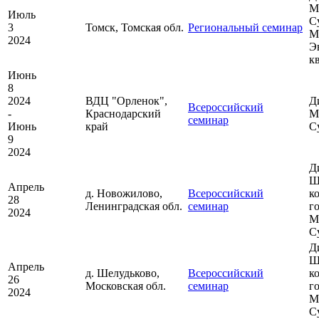
М
Июль
С
3
Томск, Томская обл.
Региональный семинар
М
2024
Э
к
Июнь
8
2024
ВДЦ "Орленок",
Д
Всероссийский
-
Краснодарский
М
семинар
Июнь
край
С
9
2024
Д
Ш
Апрель
д. Новожилово,
Всероссийский
к
28
Ленинградская обл.
семинар
г
2024
М
С
Д
Ш
Апрель
д. Шелудьково,
Всероссийский
к
26
Московская обл.
семинар
г
2024
М
С