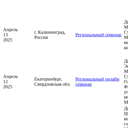
Д
М
Апрель
г. Калининград,
С
13
Региональный семинар
Россия
М
2025
м
к
Д
Э
М
Апрель
С
Екатеринбург,
Региональный онлайн
12
Г
Свердловская обл.
семинар
2025
Ф
у
м
М
Д
Ш
к
г