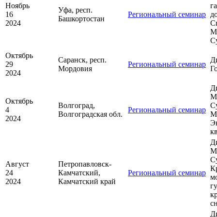
Ноябрь
г
Уфа, респ.
16
Региональный семинар
д
Башкортостан
2024
С
М
С
Октябрь
Саранск, респ.
Д
29
Региональный семинар
Мордовия
Г
2024
Д
М
Октябрь
Волгоград,
С
4
Региональный семинар
Волгоградская обл.
М
2024
Э
к
Д
М
С
Август
Петропавловск-
К
24
Камчатский,
Региональный семинар
м
2024
Камчатский край
г
к
с
Д