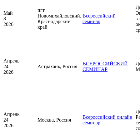
Д
пгт
Май
Э
Новомихайловский,
Всероссийский
8
з
Краснодарский
семинар
2026
о
край
с
Апрель
ВСЕРОССИЙСКИЙ
Д
24
Астрахань, Россия
СЕМИНАР
М
2026
Д
Апрель
Всероссийский онлайн
Р
24
Москва, Россия
семинар
с
2026
с