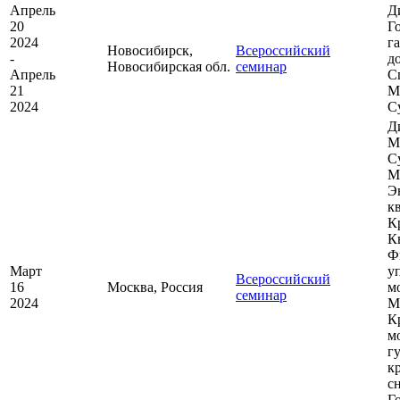
Апрель
Д
20
Г
2024
г
Новосибирск,
Всероссийский
-
д
Новосибирская обл.
семинар
Апрель
С
21
М
2024
С
Д
М
С
М
Э
к
К
К
Ф
Март
у
Всероссийский
16
Москва, Россия
м
семинар
2024
М
К
м
г
к
с
Г