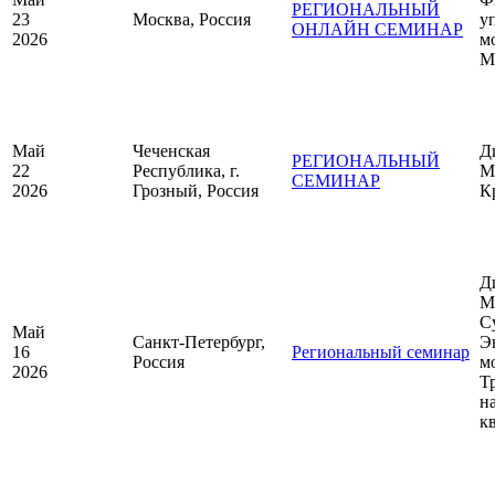
РЕГИОНАЛЬНЫЙ
23
Москва, Россия
у
ОНЛАЙН СЕМИНАР
2026
м
М
Май
Чеченская
Д
РЕГИОНАЛЬНЫЙ
22
Республика, г.
М
СЕМИНАР
2026
Грозный, Россия
К
Д
М
С
Май
Санкт-Петербург,
Э
16
Региональный семинар
Россия
м
2026
Т
н
к