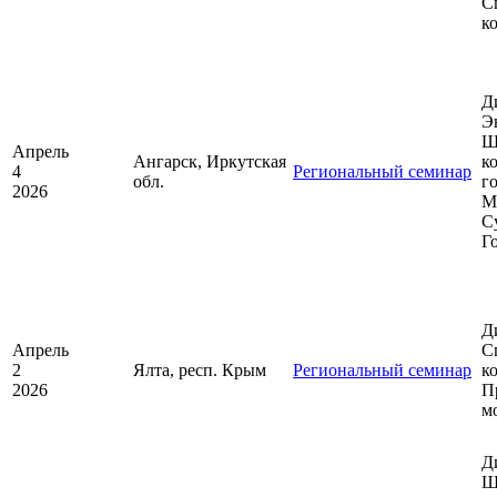
С
к
Д
Э
Ш
Апрель
Ангарск, Иркутская
к
4
Региональный семинар
обл.
г
2026
М
С
Г
Д
Апрель
С
2
Ялта, респ. Крым
Региональный семинар
к
2026
П
м
Д
Ш