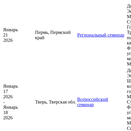
Д
Э
М
С
Г
Январь
Пермь, Пермский
Т
21
Региональный семинар
край
н
2026
к
Ф
у
м
М
Д
Э
Ш
Январь
к
17
г
2026
М
Всероссийский
-
Тверь, Тверская обл.
С
семинар
Январь
Ф
18
у
2026
м
М
С