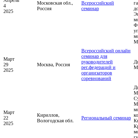
Апрель
Московская обл.,
Всероссийский
г
4
Россия
семинар
д
2025
Э
м
Ф
у
м
М
Всероссийский онлайн
семинар для
Март
руководителей
Д
29
Москва, Россия
рег.федераций и
М
2025
организаторов
соревнований
Д
М
С
М
м
Март
Кириллов,
к
22
Региональный семинар
Вологодская обл.
К
2025
К
м
г