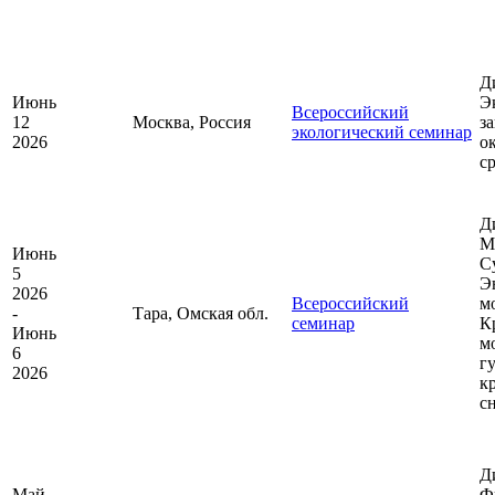
Д
Июнь
Э
Всероссийский
12
Москва, Россия
з
экологический семинар
2026
о
с
Д
М
Июнь
С
5
Э
2026
Всероссийский
м
-
Тара, Омская обл.
семинар
К
Июнь
м
6
г
2026
к
с
Д
Май
Ф