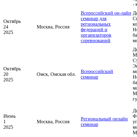
-
Всероссийский он-лайн
Д
семинар для
С
Октябрь
региональных
к
24
Москва, Россия
федераций и
Н
2025
организаторов
ба
соревнований
м
Д
М
С
Э
Октябрь
Всероссийский
м
20
Омск, Омская обл.
семинар
Н
2025
ба
м
М
г
Д
Июнь
Ф
Региональный онлайн
1
Москва, Россия
у
семинар
2025
м
М