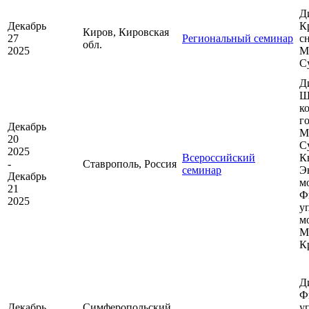
Д
Декабрь
К
Киров, Кировская
27
Региональный семинар
с
обл.
2025
М
С
Д
Ш
к
г
Декабрь
М
20
С
2025
Всероссийский
К
-
Ставрополь, Россия
семинар
Э
Декабрь
м
21
Ф
2025
у
м
М
К
Д
Ф
Декабрь
Симферопольский
у