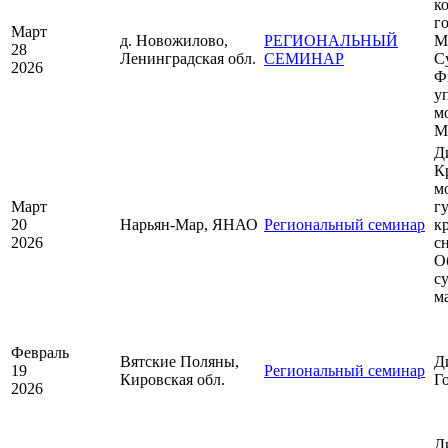
к
г
Март
д. Новожилово,
РЕГИОНАЛЬНЫЙ
М
28
Ленинградская обл.
СЕМИНАР
С
2026
Ф
у
м
М
Д
К
м
Март
г
20
Нарьян-Мар, ЯНАО
Региональный семинар
к
2026
с
О
с
м
Февраль
Вятские Поляны,
Д
19
Региональный семинар
Кировская обл.
Г
2026
Д