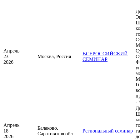
Д
Э
Ш
к
г
С
М
Апрель
С
ВСЕРОССИЙСКИЙ
23
Москва, Россия
С
СЕМИНАР
2026
Ф
у
м
М
Г
в
п
-
Д
Ш
к
Апрель
г
Балаково,
18
Региональный семинар
г
Саратовская обл.
2026
д