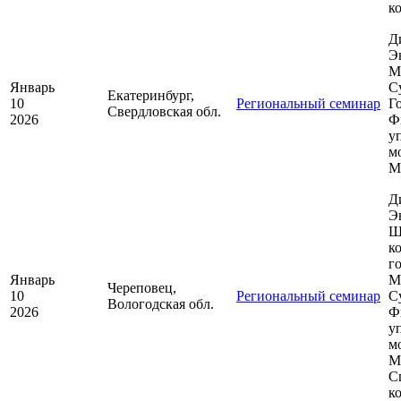
к
Д
Э
М
Январь
С
Екатеринбург,
10
Региональный семинар
Г
Свердловская обл.
2026
Ф
у
м
М
Д
Э
Ш
к
г
Январь
М
Череповец,
10
Региональный семинар
С
Вологодская обл.
2026
Ф
у
м
М
С
к