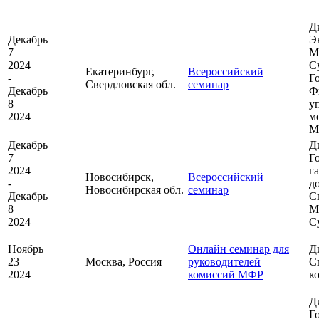
Д
Декабрь
Э
7
М
2024
С
Екатеринбург,
Всероссийский
-
Г
Свердловская обл.
семинар
Декабрь
Ф
8
у
2024
м
М
Декабрь
Д
7
Г
2024
г
Новосибирск,
Всероссийский
-
д
Новосибирская обл.
семинар
Декабрь
С
8
М
2024
С
Ноябрь
Онлайн семинар для
Д
23
Москва, Россия
руководителей
С
2024
комиссий МФР
к
Д
Г