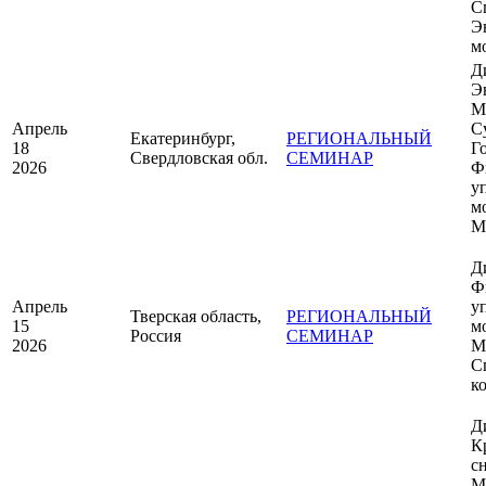
С
Э
м
Д
Э
М
Апрель
С
Екатеринбург,
РЕГИОНАЛЬНЫЙ
18
Г
Свердловская обл.
СЕМИНАР
2026
Ф
у
м
М
Д
Ф
Апрель
у
Тверская область,
РЕГИОНАЛЬНЫЙ
15
м
Россия
СЕМИНАР
2026
М
С
к
Д
К
с
М