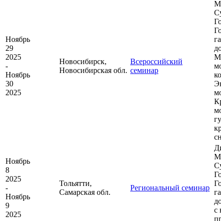
М
С
Г
Г
Ноябрь
г
29
д
2025
М
Новосибирск,
Всероссийский
-
м
Новосибирская обл.
семинар
Ноябрь
к
30
Э
2025
м
К
м
г
к
с
Д
М
Ноябрь
С
8
Г
2025
Тольятти,
Г
-
Региональный семинар
Самарская обл.
г
Ноябрь
д
9
с
2025
п