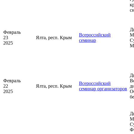
к
с
Д
Февраль
Всероссийский
М
23
Ялта, респ. Крым
семинар
С
2025
М
Д
Февраль
В
Всероссийский
22
Ялта, респ. Крым
д
семинар организаторов
2025
О
б
Д
М
С
Ф