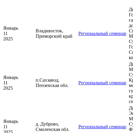
Д
Г
г
д
Январь
Владивосток,
С
11
Региональный семинар
Приморский край
М
2025
С
Г
С
к
Д
М
С
Январь
п.Сахзавод,
К
11
Региональный семинар
Пензенская обл.
м
2025
г
к
с
Д
Э
М
Январь
д. Дуброво,
С
11
Региональный семинар
Смоленская обл.
Ф
2025