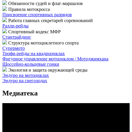
Обязанности судей и флаг-маршалов
Правила мотокросса
Присвоение спортивных разрядов
Работа главных секретарей соревнований
Ралли-рейды
Спортивный кодекс МФР
Стантрайдинг
Структура мотоциклетного спорта
Супермото
Трофи-рейды на квадроциклах
Фигурное управление мотоциклом / Мотоджимхана
Шоссейно-кольцевые гонки
Экология и защита окружающей среды
Эндуро на мотоциклах
Эндуро на снегоходах
Медиатека