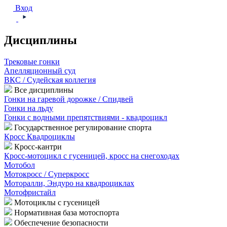
Вход
Дисциплины
Трековые гонки
Апелляционный суд
ВКС / Судейская коллегия
Все дисциплины
Гонки на гаревой дорожке / Спидвей
Гонки на льду
Гонки с водными препятствиями - квадроцикл
Государственное регулирование спорта
Кросс Квадроциклы
Кросс-кантри
Кросс-мотоцикл с гусеницей, кросс на снегоходах
Мотобол
Мотокросс / Суперкросс
Моторалли, Эндуро на квадроциклах
Мотофристайл
Мотоциклы с гусеницей
Нормативная база мотоспорта
Обеспечение безопасности