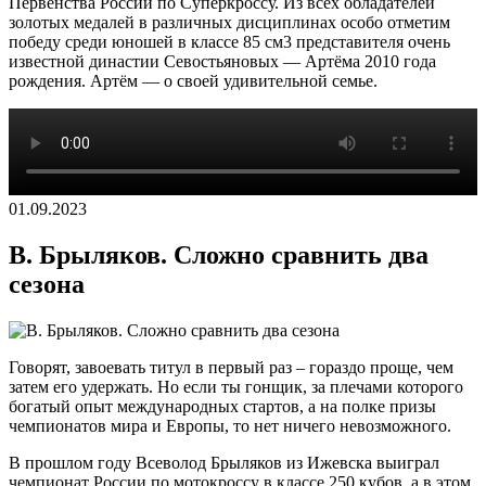
Первенства России по Суперкроссу. Из всех обладателей
золотых медалей в различных дисциплинах особо отметим
победу среди юношей в классе 85 см3 представителя очень
известной династии Севостьяновых — Артёма 2010 года
рождения. Артём — о своей удивительной семье.
01.09.2023
В. Брыляков. Сложно сравнить два
сезона
Говорят, завоевать титул в первый раз – гораздо проще, чем
затем его удержать. Но если ты гонщик, за плечами которого
богатый опыт международных стартов, а на полке призы
чемпионатов мира и Европы, то нет ничего невозможного.
В прошлом году Всеволод Брыляков из Ижевска выиграл
чемпионат России по мотокроссу в классе 250 кубов, а в этом